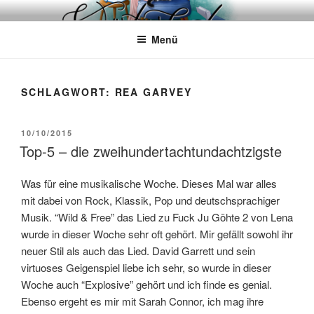
Zum
WÖRTERKATZE
Von Büchern erzählen
Inhalt
Menü
springen
SCHLAGWORT:
REA GARVEY
VERÖFFENTLICHT
10/10/2015
AM
Top-5 – die zweihundertachtundachtzigste
Was für eine musikalische Woche. Dieses Mal war alles
mit dabei von Rock, Klassik, Pop und deutschsprachiger
Musik. “Wild & Free” das Lied zu Fuck Ju Göhte 2 von Lena
wurde in dieser Woche sehr oft gehört. Mir gefällt sowohl ihr
neuer Stil als auch das Lied. David Garrett und sein
virtuoses Geigenspiel liebe ich sehr, so wurde in dieser
Woche auch “Explosive” gehört und ich finde es genial.
Ebenso ergeht es mir mit Sarah Connor, ich mag ihre