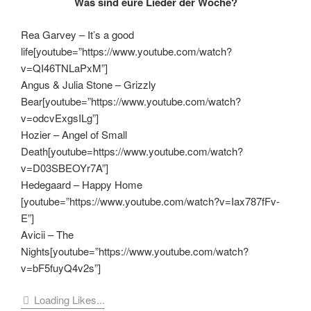
Was sind eure Lieder der Woche?
Rea Garvey – It’s a good
life[youtube=”https://www.youtube.com/watch?
v=QI46TNLaPxM”]
Angus & Julia Stone – Grizzly
Bear[youtube=”https://www.youtube.com/watch?
v=odcvExgsILg”]
Hozier – Angel of Small
Death[youtube=https://www.youtube.com/watch?
v=D03SBEOYr7A”]
Hedegaard – Happy Home
[youtube=”https://www.youtube.com/watch?v=Iax787fFv-
E”]
Avicii – The
Nights[youtube=”https://www.youtube.com/watch?
v=bF5fuyQ4v2s”]
Loading Likes...