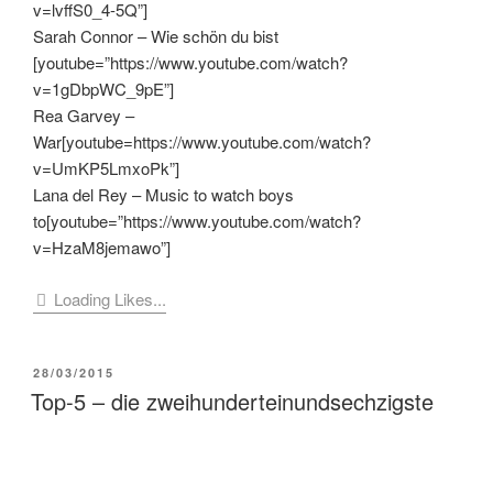
v=lvffS0_4-5Q”]
Sarah Connor – Wie schön du bist
[youtube=”https://www.youtube.com/watch?
v=1gDbpWC_9pE”]
Rea Garvey –
War[youtube=https://www.youtube.com/watch?
v=UmKP5LmxoPk”]
Lana del Rey – Music to watch boys
to[youtube=”https://www.youtube.com/watch?
v=HzaM8jemawo”]
Loading Likes...
VERÖFFENTLICHT
28/03/2015
AM
Top-5 – die zweihunderteinundsechzigste