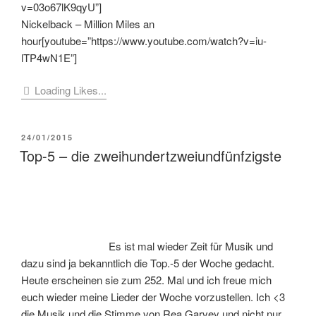
v=03o67lK9qyU”]
Nickelback – Million Miles an
hour[youtube=”https://www.youtube.com/watch?v=iu-
lTP4wN1E”]
Loading Likes...
VERÖFFENTLICHT
24/01/2015
AM
Top-5 – die zweihundertzweiundfünfzigste
Es ist mal wieder Zeit für Musik und
dazu sind ja bekanntlich die Top.-5 der Woche gedacht.
Heute erscheinen sie zum 252. Mal und ich freue mich
euch wieder meine Lieder der Woche vorzustellen. Ich <3
die Musik und die Stimme von Rea Garvey und nicht nur