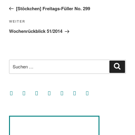
Beitrag
[Stöckchen] Freitags-Füller No. 299
Nächster
WEITER
Beitrag
Wochenrückblick 51/2014
Suche
Suche
nach:
facebook
soundcloud
twitter
mastodon
instagram
threads
goodreads