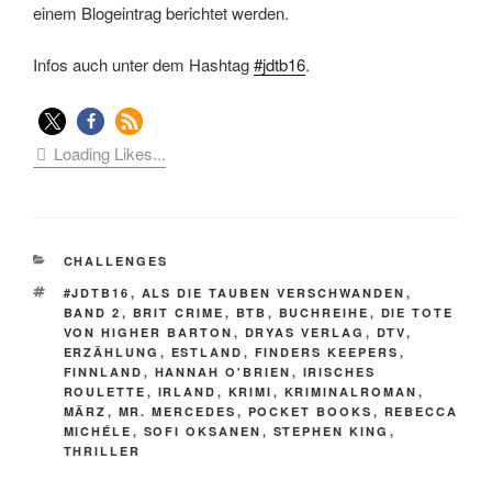
einem Blogeintrag berichtet werden.
Infos auch unter dem Hashtag
#jdtb16
.
Loading Likes...
KATEGORIEN
CHALLENGES
SCHLAGWÖRTER
#JDTB16
,
ALS DIE TAUBEN VERSCHWANDEN
,
BAND 2
,
BRIT CRIME
,
BTB
,
BUCHREIHE
,
DIE TOTE
VON HIGHER BARTON
,
DRYAS VERLAG
,
DTV
,
ERZÄHLUNG
,
ESTLAND
,
FINDERS KEEPERS
,
FINNLAND
,
HANNAH O'BRIEN
,
IRISCHES
ROULETTE
,
IRLAND
,
KRIMI
,
KRIMINALROMAN
,
MÄRZ
,
MR. MERCEDES
,
POCKET BOOKS
,
REBECCA
MICHÉLE
,
SOFI OKSANEN
,
STEPHEN KING
,
THRILLER