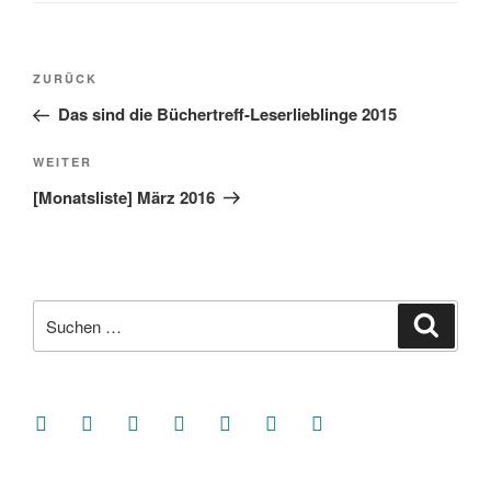
Beitragsnavigation
Vorheriger
ZURÜCK
Beitrag
Das sind die Büchertreff-Leserlieblinge 2015
Nächster
WEITER
Beitrag
[Monatsliste] März 2016
Suche
Suche
nach:
facebook
soundcloud
twitter
mastodon
instagram
threads
goodreads