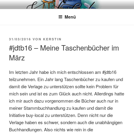
Zum
WÖRTERKATZE
Von Büchern erzählen
Inhalt
Menü
springen
VERÖFFENTLICHT
31/03/2016
VON
KERSTIN
AM
#jdtb16 – Meine Taschenbücher im
März
Im letzten Jahr habe ich mich entschlossen am #jdtb16
teilzunehmen. Ein Jahr lang Taschenbücher zu kaufen und
damit die Verlage zu unterstützen sollte kein Problem für
mich sein und ist es zum Glück auch nicht. Allerdings hatte
ich mir auch dazu vorgenommen die Bücher auch nur in
meiner Stammbuchhandlung zu kaufen und damit die
Initiative buy-local zu unterstützen. Denn nicht nur die
Verlage haben es schwer, sondern auch die unabhängigen
Buchhandlungen. Also nichts wie rein in die