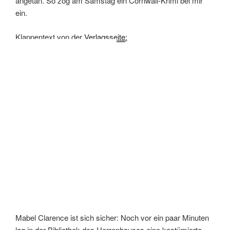
angetan. So zog am Samstag ein Cornwall-Krimi bei mir
ein.
Klappentext von der
Verlagsseite
:
Mabel Clarence ist sich sicher: Noch vor ein paar Minuten
lag in der Bibliothek des Herrenhauses eine kostümierte