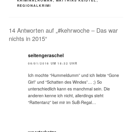
KRIMINALROMAN
,
MATTHIAS KEIDTEL
,
REGIONALKRIMI
14 Antworten auf „#kehrwoche – Das war
nichts in 2015“
seitengeraschel
06/01/2016 UM 18:32 UHR
Ich mochte “Hummeldumm” und ich liebte “Gone
Girl” und “Schatten des Windes”… ;) So
unterschiedlich kann es manchmal sein. Die
anderen kenne ich nicht, allerdings steht
“Rattentanz” bei mir im SuB-Regal…