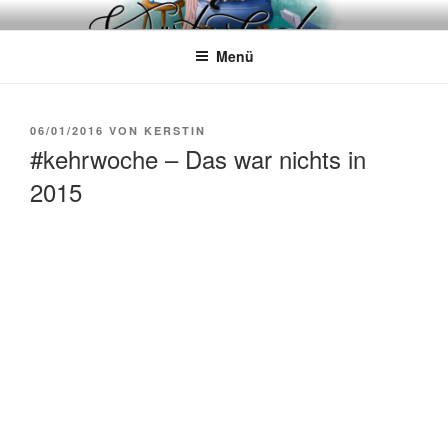
Zum
WÖRTERKATZE
Von Büchern erzählen
Inhalt
Menü
springen
VERÖFFENTLICHT
06/01/2016
VON
KERSTIN
AM
#kehrwoche – Das war nichts in
2015