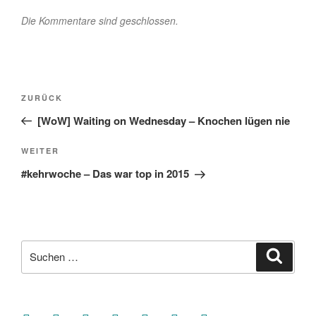
Die Kommentare sind geschlossen.
Beitragsnavigation
Vorheriger
ZURÜCK
Beitrag
[WoW] Waiting on Wednesday – Knochen lügen nie
Nächster
WEITER
Beitrag
#kehrwoche – Das war top in 2015
Suche
Suche
nach:
facebook
soundcloud
twitter
mastodon
instagram
threads
goodreads