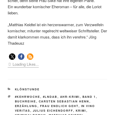
schief, denn seine Frau Silke hat ihre eigenen Pläne.
Ein wunderbar komischer Eheroman – für alle, die Loriot
lieben.
„Matthias Keidtel ist ein herzenswarmer, zum Verzweifeln
komischer, mitunter regelrecht weltweiser Schriftsteller. Der
damit klarkommen muss, dass ich ihn verehre.“ Jörg
Thadeusz
Loading Likes...
KATEGORIEN
KLÖNSTUNDE
SCHLAGWÖRTER
#KEHRWOCHE
,
#LNDAB
,
AHR-KRIMI
,
BAND 1
,
BUCHREIHE
,
CARSTEN SEBASTIAN HENN
,
ERZÄHLUNG
,
FRAU ENDLICH GEHT
,
IN VINO
VERITAS
,
JULIUS EICHENDORFF
,
KRIMI
,