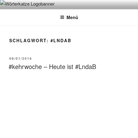
Zum
WÖRTERKATZE
Von Büchern erzählen
Inhalt
Menü
springen
SCHLAGWORT:
#LNDAB
VERÖFFENTLICHT
08/01/2016
AM
#kehrwoche – Heute ist #LndaB