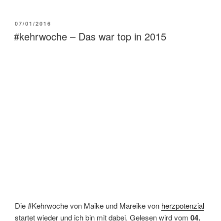
VERÖFFENTLICHT
07/01/2016
AM
#kehrwoche – Das war top in 2015
Die #Kehrwoche von Maike und Mareike von
herzpotenzial
startet wieder und ich bin mit dabei. Gelesen wird vom
04.