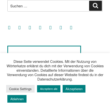
Suche
Suche
nach:
facebook
soundcloud
twitter
mastodon
instagram
threads
goodreads
Diese Seite verwendet Cookies. Mit der Nutzung von
Wörterkatze erklärst du dich mit der Verwendung von Cookies
einverstanden. Detaillierte Informationen über die
Verwendung von Cookies auf dieser Website findest du in der
Datenschutzerklärung.
Cookie Settings
Akzeptieren
Akzeptiere alle
Ablehnen
Kerstin
| 48 | Bloggerin, politisch