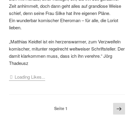
Zeit anhimmelt, doch dann geht alles auf grandiose Weise
schief, denn seine Frau Silke hat ihre eigenen Pläne.
Ein wunderbar komischer Eheroman – für alle, die Loriot
lieben.
„Matthias Keidtel ist ein herzenswarmer, zum Verzweifeln
komischer, mitunter regelrecht weltweiser Schriftsteller. Der
damit klarkommen muss, dass ich ihn verehre.“ Jörg
Thadeusz
Loading Likes...
Seitennummerierung
Näch
Seite
1
Seite
der
Beiträge