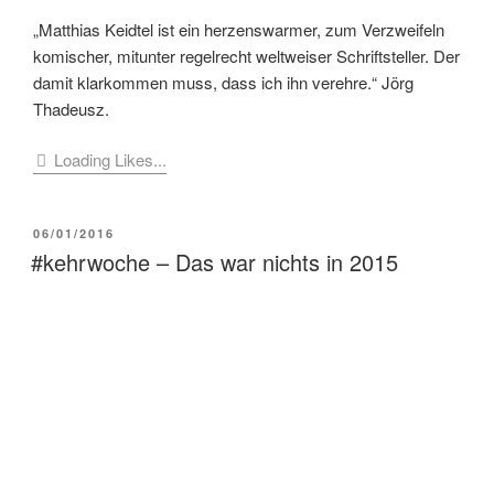
„Matthias Keidtel ist ein herzenswarmer, zum Verzweifeln
komischer, mitunter regelrecht weltweiser Schriftsteller. Der
damit klarkommen muss, dass ich ihn verehre.“ Jörg
Thadeusz.
Loading Likes...
VERÖFFENTLICHT
06/01/2016
AM
#kehrwoche – Das war nichts in 2015