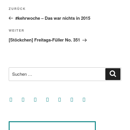
Beitragsnavigation
Vorheriger
ZURÜCK
Beitrag
#kehrwoche – Das war nichts in 2015
Nächster
WEITER
Beitrag
[Stöckchen] Freitags-Füller No. 351
Suche
Suche
nach:
facebook
soundcloud
twitter
mastodon
instagram
threads
goodreads