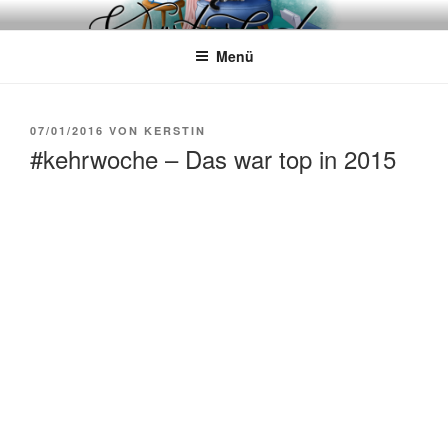
Zum
WÖRTERKATZE
Von Büchern erzählen
Inhalt
Menü
springen
VERÖFFENTLICHT
07/01/2016
VON
KERSTIN
AM
#kehrwoche – Das war top in 2015