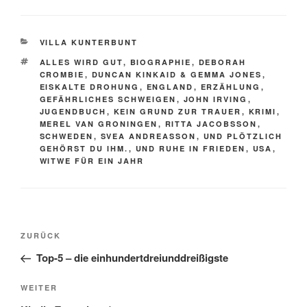
KATEGORIEN
VILLA KUNTERBUNT
SCHLAGWÖRTER
ALLES WIRD GUT
,
BIOGRAPHIE
,
DEBORAH
CROMBIE
,
DUNCAN KINKAID & GEMMA JONES
,
EISKALTE DROHUNG
,
ENGLAND
,
ERZÄHLUNG
,
GEFÄHRLICHES SCHWEIGEN
,
JOHN IRVING
,
JUGENDBUCH
,
KEIN GRUND ZUR TRAUER
,
KRIMI
,
MEREL VAN GRONINGEN
,
RITTA JACOBSSON
,
SCHWEDEN
,
SVEA ANDREASSON
,
UND PLÖTZLICH
GEHÖRST DU IHM.
,
UND RUHE IN FRIEDEN
,
USA
,
WITWE FÜR EIN JAHR
Beitragsnavigation
Vorheriger
ZURÜCK
Beitrag
Top-5 – die einhundertdreiunddreißigste
Nächster
WEITER
Beitrag