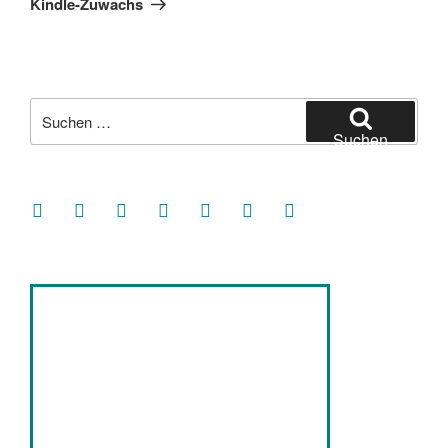
Kindle-Zuwachs
Suche
nach:
Suchen
facebook
soundcloud
twitter
mastodon
instagram
threads
goodreads