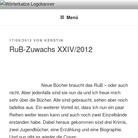
Zum
WÖRTERKATZE
Von Büchern erzählen
Inhalt
Menü
springen
VERÖFFENTLICHT
17/09/2012
VON
KERSTIN
AM
RuB-Zuwachs XXIV/2012
Neue Bücher braucht das RuB – oder auch
nicht. Aber jedenfalls sind sie nun da und ich freue mich
sehr über die Bücher. Alle sind gebraucht, sehen aber noch
tadellos aus. Ein weiterer Vorteil ist, dass ich nun ein paar
Reihen weiter lesen kann und auch noch zwei Einzelbände
erstanden habe. Dabei heraus gekommen sind drei Krimis,
zwei Jugendbücher, eine Erzählung und eine Biographie.
Und nun gibt es wieder die Cover: