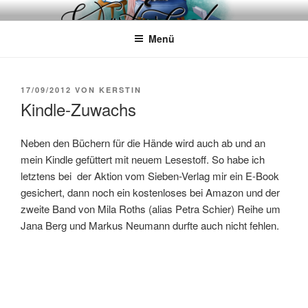
Zum
WÖRTERKATZE
Von Büchern erzählen
Inhalt
Menü
springen
VERÖFFENTLICHT
17/09/2012
VON
KERSTIN
AM
Kindle-Zuwachs
Neben den Büchern für die Hände wird auch ab und an
mein Kindle gefüttert mit neuem Lesestoff. So habe ich
letztens bei der Aktion vom Sieben-Verlag mir ein E-Book
gesichert, dann noch ein kostenloses bei Amazon und der
zweite Band von Mila Roths (alias Petra Schier) Reihe um
Jana Berg und Markus Neumann durfte auch nicht fehlen.