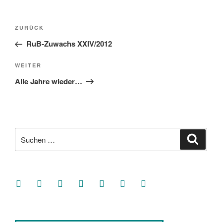
Beitragsnavigation
Vorheriger
ZURÜCK
Beitrag
RuB-Zuwachs XXIV/2012
Nächster
WEITER
Beitrag
Alle Jahre wieder…
Suche
Suche
nach:
facebook
soundcloud
twitter
mastodon
instagram
threads
goodreads