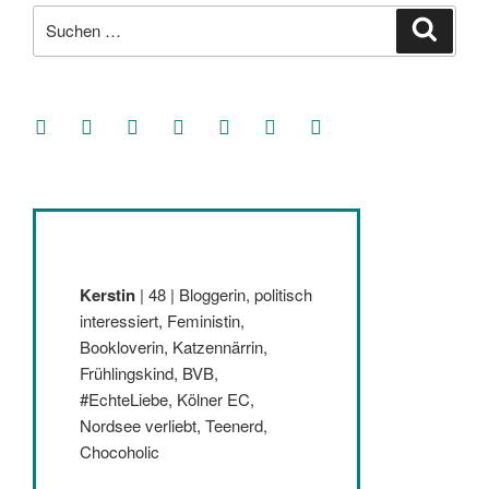
Suche
Suche
nach:
facebook
soundcloud
twitter
mastodon
instagram
threads
goodreads
Kerstin
| 48 | Bloggerin, politisch
interessiert, Feministin,
Bookloverin, Katzennärrin,
Frühlingskind, BVB,
#EchteLiebe, Kölner EC,
Nordsee verliebt, Teenerd,
Chocoholic