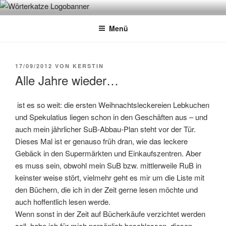
Zum
WÖRTERKATZE
Von Büchern erzählen
Inhalt
Menü
springen
VERÖFFENTLICHT
17/09/2012
VON
KERSTIN
AM
Alle Jahre wieder…
ist es so weit: die ersten Weihnachtsleckereien Lebkuchen
und Spekulatius liegen schon in den Geschäften aus – und
auch mein jährlicher SuB-Abbau-Plan steht vor der Tür.
Dieses Mal ist er genauso früh dran, wie das leckere
Gebäck in den Supermärkten und Einkaufszentren. Aber
es muss sein, obwohl mein SuB bzw. mittlerweile RuB in
keinster weise stört, vielmehr geht es mir um die Liste mit
den Büchern, die ich in der Zeit gerne lesen möchte und
auch hoffentlich lesen werde.
Wenn sonst in der Zeit auf Bücherkäufe verzichtet werden
soll, habe ich für mich persönlich beschlossen, diesen