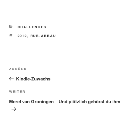
KATEGORIEN
CHALLENGES
SCHLAGWÖRTER
2012
,
RUB-ABBAU
Beitragsnavigation
Vorheriger
ZURÜCK
Beitrag
Kindle-Zuwachs
Nächster
WEITER
Beitrag
Merel van Groningen – Und plötzlich gehörst du ihm