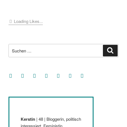
Loading Likes...
Suche
Suche
nach:
facebook
soundcloud
twitter
mastodon
instagram
threads
goodreads
Kerstin
| 48 | Bloggerin, politisch
interessiert, Feministin,