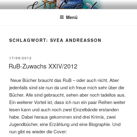
Zum
WÖRTERKATZE
Von Büchern erzählen
Inhalt
Menü
springen
SCHLAGWORT:
SVEA ANDREASSON
VERÖFFENTLICHT
17/09/2012
AM
RuB-Zuwachs XXIV/2012
Neue Bücher braucht das RuB – oder auch nicht. Aber
jedenfalls sind sie nun da und ich freue mich sehr über die
Bücher. Alle sind gebraucht, sehen aber noch tadellos aus.
Ein weiterer Vorteil ist, dass ich nun ein paar Reihen weiter
lesen kann und auch noch zwei Einzelbände erstanden
habe. Dabei heraus gekommen sind drei Krimis, zwei
Jugendbücher, eine Erzählung und eine Biographie. Und
nun gibt es wieder die Cover: