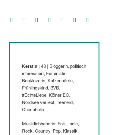
facebook
soundcloud
twitter
mastodon
instagram
threads
goodreads
Kerstin
| 48 | Bloggerin, politisch
interessiert, Feministin,
Bookloverin, Katzennärrin,
Frühlingskind, BVB,
#EchteLiebe, Kölner EC,
Nordsee verliebt, Teenerd,
Chocoholic
Musikliebhaberin: Folk, Indie,
Rock, Country, Pop, Klassik