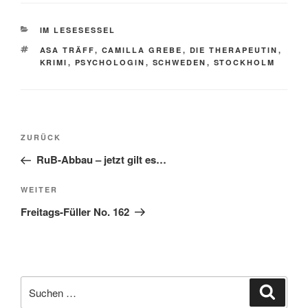
KATEGORIEN
IM LESESESSEL
SCHLAGWÖRTER
ASA TRÄFF
,
CAMILLA GREBE
,
DIE THERAPEUTIN
,
KRIMI
,
PSYCHOLOGIN
,
SCHWEDEN
,
STOCKHOLM
Beitragsnavigation
Vorheriger
ZURÜCK
Beitrag
RuB-Abbau – jetzt gilt es…
Nächster
WEITER
Beitrag
Freitags-Füller No. 162
Suche
Suche
nach: