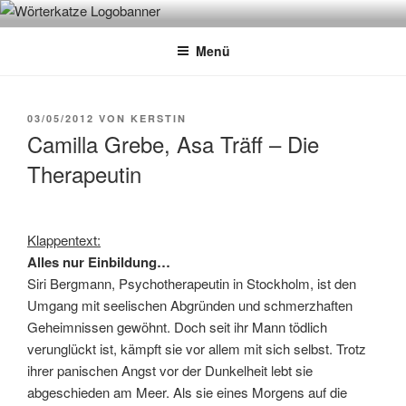
Zum
WÖRTERKATZE
Von Büchern erzählen
Inhalt
Menü
springen
VERÖFFENTLICHT
03/05/2012
VON
KERSTIN
AM
Camilla Grebe, Asa Träff – Die
Therapeutin
Klappentext:
Alles nur Einbildung…
Siri Bergmann, Psychotherapeutin in Stockholm, ist den
Umgang mit seelischen Abgründen und schmerzhaften
Geheimnissen gewöhnt. Doch seit ihr Mann tödlich
verunglückt ist, kämpft sie vor allem mit sich selbst. Trotz
ihrer panischen Angst vor der Dunkelheit lebt sie
abgeschieden am Meer. Als sie eines Morgens auf die