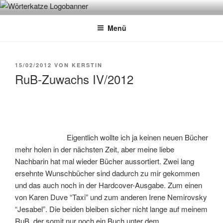
Zum
WÖRTERKATZE
Von Büchern erzählen
Inhalt
Menü
springen
VERÖFFENTLICHT
15/02/2012
VON
KERSTIN
AM
RuB-Zuwachs IV/2012
Eigentlich wollte ich ja keinen neuen Bücher
mehr holen in der nächsten Zeit, aber meine liebe
Nachbarin hat mal wieder Bücher aussortiert. Zwei lang
ersehnte Wunschbücher sind dadurch zu mir gekommen
und das auch noch in der Hardcover-Ausgabe. Zum einen
von Karen Duve “Taxi” und zum anderen Irene Nemirovsky
“Jesabel”. Die beiden bleiben sicher nicht lange auf meinem
RuB, der somit nur noch ein Buch unter dem