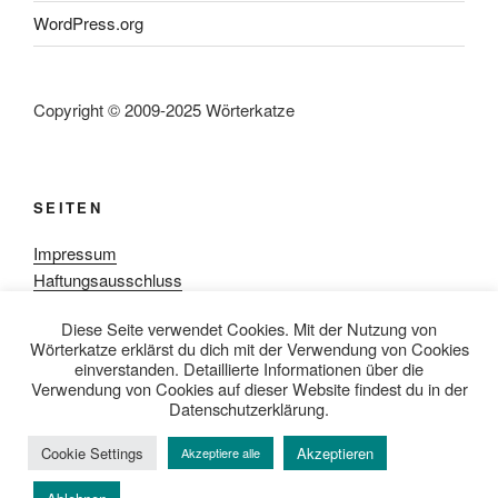
WordPress.org
Copyright © 2009-2025 Wörterkatze
SEITEN
Impressum
Haftungsausschluss
Datenschutzerklärung
Diese Seite verwendet Cookies. Mit der Nutzung von
Rezensionpolitik
Wörterkatze erklärst du dich mit der Verwendung von Cookies
Bewertungsschema
einverstanden. Detaillierte Informationen über die
Media-Kit
Verwendung von Cookies auf dieser Website findest du in der
Datenschutzerklärung.
Cookie Settings
Akzeptieren
Akzeptiere alle
Datenschutzerklärung
Mit Stolz präsentiert von WordPress