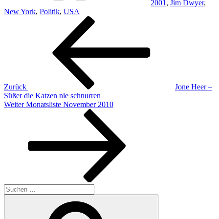
2001
,
Jim Dwyer
,
New York
,
Politik
,
USA
Beitragsnavigation
Vorheriger
Beitrag
Zurück
Jone Heer –
Süßer die Katzen nie schnurren
Nächster
Weiter
Monatsliste November 2010
Beitrag
Suche
nach:
Suchen