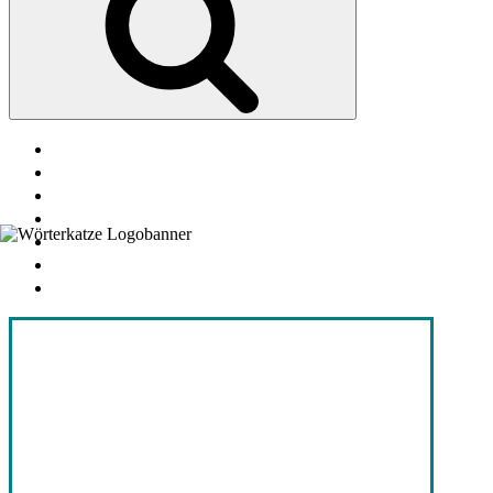
facebook
soundcloud
twitter
mastodon
instagram
threads
goodreads