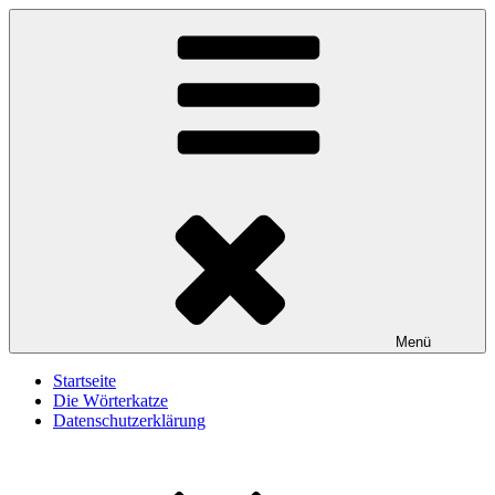
Zum
Wörterkatze
Von Büchern erzählen
Inhalt
springen
Menü
Startseite
Die Wörterkatze
Datenschutzerklärung