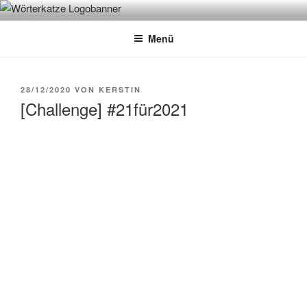
Zum
WÖRTERKATZE
Von Büchern erzählen
Inhalt
Menü
springen
VERÖFFENTLICHT
28/12/2020
VON
KERSTIN
AM
[Challenge] #21für2021