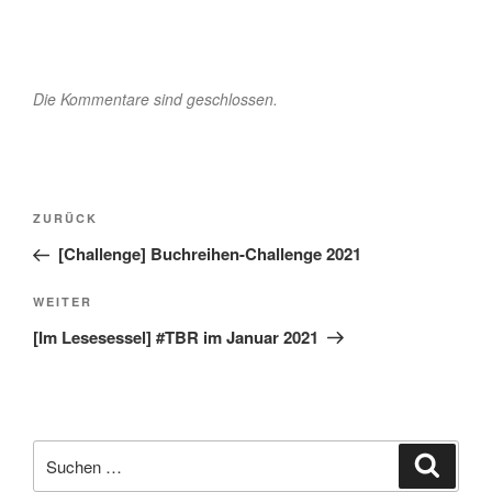
Die Kommentare sind geschlossen.
Beitragsnavigation
Vorheriger
ZURÜCK
Beitrag
[Challenge] Buchreihen-Challenge 2021
Nächster
WEITER
Beitrag
[Im Lesesessel] #TBR im Januar 2021
Suche
Suche
nach: