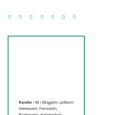
facebook
soundcloud
twitter
mastodon
instagram
threads
goodreads
Kerstin
| 48 | Bloggerin, politisch
interessiert, Feministin,
Bookloverin, Katzennärrin,