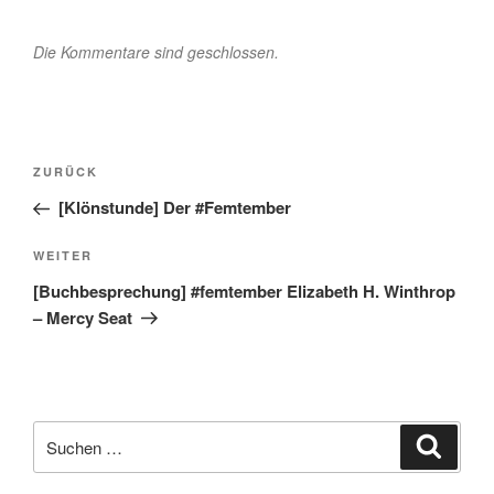
Die Kommentare sind geschlossen.
Beitragsnavigation
Vorheriger
ZURÜCK
Beitrag
[Klönstunde] Der #Femtember
Nächster
WEITER
Beitrag
[Buchbesprechung] #femtember Elizabeth H. Winthrop
– Mercy Seat
Suche
Suche
nach: