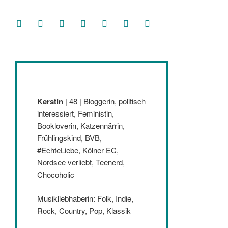
facebook
soundcloud
twitter
mastodon
instagram
threads
goodreads
Kerstin
| 48 | Bloggerin, politisch
interessiert, Feministin,
Bookloverin, Katzennärrin,
Frühlingskind, BVB,
#EchteLiebe, Kölner EC,
Nordsee verliebt, Teenerd,
Chocoholic
Musikliebhaberin: Folk, Indie,
Rock, Country, Pop, Klassik