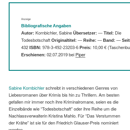
Anzeige
Bibliografische Angaben
Kornbichler, Sabine
—
Die
Autor:
Übersetzer:
Titel:
Todesbotschaft
—
—
—
Originaltitel:
Reihe:
Band:
Seit
432
10,00 € (Taschenbu
ISBN:
978-3-492-23203-6
Preis:
02.07.2019 bei
Piper
Erschienen:
Sabine Kornbichler
schreibt in verschiedenen Genres von
Liebesromanen über Krimis bis hin zu Thrillern. Am besten
gefallen mir immer noch ihre Kriminalromane, seien es die
Einzelbände wie “Todesbotschaft” oder ihre Reihe um die
Nachlassverwalterin Kristina Mahlo. Für “Das Verstummen
der Krähe” ist sie für den Friedrich Glauser-Preis nominiert
worden.