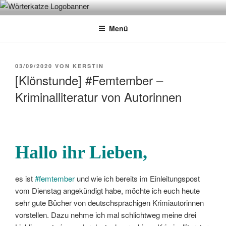
Zum
WÖRTERKATZE
Von Büchern erzählen
Inhalt
Menü
springen
VERÖFFENTLICHT
03/09/2020
VON
KERSTIN
AM
[Klönstunde] #Femtember –
Kriminalliteratur von Autorinnen
Hallo ihr Lieben,
es ist
#femtember
und wie ich bereits im Einleitungspost
vom Dienstag angekündigt habe, möchte ich euch heute
sehr gute Bücher von deutschsprachigen Krimiautorinnen
vorstellen. Dazu nehme ich mal schlichtweg meine drei