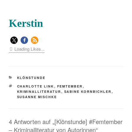
Kerstin
Loading Likes...
KATEGORIEN
KLÖNSTUNDE
SCHLAGWÖRTER
CHARLOTTE LINK
,
FEMTEMBER
,
KRIMINALLITERATUR
,
SABINE KORNBICHLER
,
SUSANNE MISCHKE
4 Antworten auf „[Klönstunde] #Femtember
– Kriminalliteratur von Autorinnen“