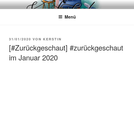
Zum
WÖRTERKATZE
Von Büchern erzählen
Inhalt
Menü
springen
VERÖFFENTLICHT
31/01/2020
VON
KERSTIN
AM
[#Zurückgeschaut] #zurückgeschaut
im Januar 2020