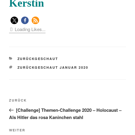
Kerstin
Loading Likes...
KATEGORIEN
ZURÜCKGESCHAUT
SCHLAGWÖRTER
ZURÜCKGESCHAUT JANUAR 2020
Beitragsnavigation
Vorheriger
ZURÜCK
Beitrag
[Challenge] Themen-Challenge 2020 – Holocaust –
Als Hitler das rosa Kaninchen stahl
Nächster
WEITER