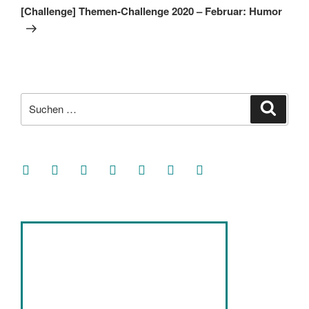
Beitrag
[Challenge] Themen-Challenge 2020 – Februar: Humor
Suche
Suche
nach:
facebook
soundcloud
twitter
mastodon
instagram
threads
goodreads