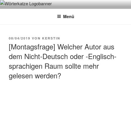
Zum
WÖRTERKATZE
Von Büchern erzählen
Inhalt
Menü
springen
VERÖFFENTLICHT
08/04/2019
VON
KERSTIN
AM
[Montagsfrage] Welcher Autor aus
dem Nicht-Deutsch oder -Englisch-
sprachigen Raum sollte mehr
gelesen werden?