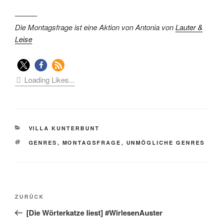
———
Die Montagsfrage ist eine Aktion von Antonia von
Lauter &
Leise
Loading Likes...
KATEGORIEN
VILLA KUNTERBUNT
SCHLAGWÖRTER
GENRES
,
MONTAGSFRAGE
,
UNMÖGLICHE GENRES
Beitragsnavigation
Vorheriger
ZURÜCK
Beitrag
[Die Wörterkatze liest] #WirlesenAuster