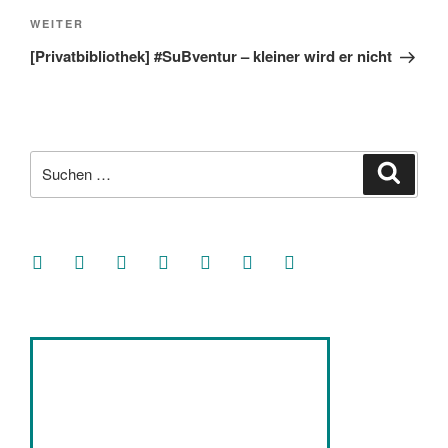
Nächster
WEITER
Beitrag
[Privatbibliothek] #SuBventur – kleiner wird er nicht
Suche
Suche
nach:
facebook
soundcloud
twitter
mastodon
instagram
threads
goodreads