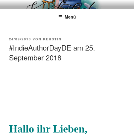
Zum
WÖRTERKATZE
Von Büchern erzählen
Inhalt
Menü
springen
VERÖFFENTLICHT
24/09/2018
VON
KERSTIN
AM
#IndieAuthorDayDE am 25.
September 2018
Hallo ihr Lieben,