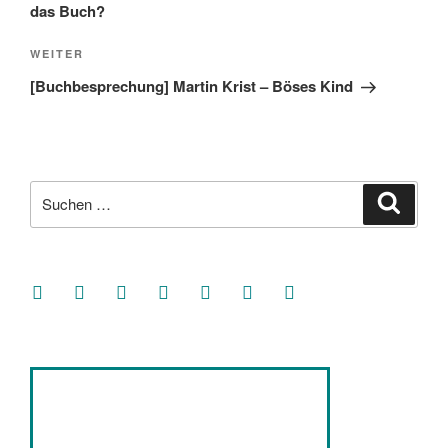
das Buch?
Nächster
WEITER
Beitrag
[Buchbesprechung] Martin Krist – Böses Kind
Suche
Suche
nach:
facebook
soundcloud
twitter
mastodon
instagram
threads
goodreads