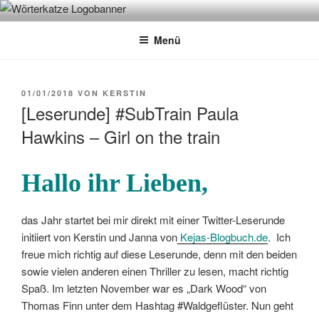
Zum
WÖRTERKATZE
Von Büchern erzählen
Inhalt
Menü
springen
VERÖFFENTLICHT
01/01/2018
VON
KERSTIN
AM
[Leserunde] #SubTrain Paula
Hawkins – Girl on the train
Hallo ihr Lieben,
das Jahr startet bei mir direkt mit einer Twitter-Leserunde
initiiert von Kerstin und Janna von
Kejas-Blogbuch.de
. Ich
freue mich richtig auf diese Leserunde, denn mit den beiden
sowie vielen anderen einen Thriller zu lesen, macht richtig
Spaß. Im letzten November war es „Dark Wood“ von
Thomas Finn unter dem Hashtag #Waldgeflüster. Nun geht