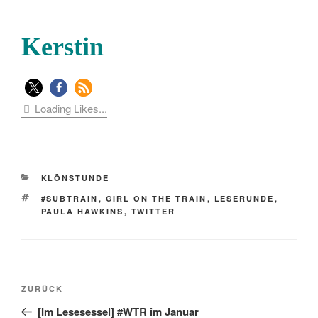
Kerstin
Loading Likes...
KATEGORIEN
KLÖNSTUNDE
SCHLAGWÖRTER
#SUBTRAIN
,
GIRL ON THE TRAIN
,
LESERUNDE
,
PAULA HAWKINS
,
TWITTER
Beitragsnavigation
Vorheriger
ZURÜCK
Beitrag
[Im Lesesessel] #WTR im Januar