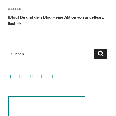
Nächster
WEITER
Beitrag
[Blog] Du und dein Blog – eine Aktion von angeltearz
liest
Suche
Suche
nach:
facebook
soundcloud
twitter
mastodon
instagram
threads
goodreads