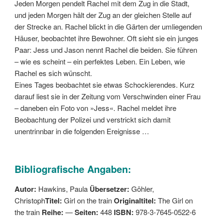
Jeden Morgen pendelt Rachel mit dem Zug in die Stadt,
und jeden Morgen hält der Zug an der gleichen Stelle auf
der Strecke an. Rachel blickt in die Gärten der umliegenden
Häuser, beobachtet ihre Bewohner. Oft sieht sie ein junges
Paar: Jess und Jason nennt Rachel die beiden. Sie führen
– wie es scheint – ein perfektes Leben. Ein Leben, wie
Rachel es sich wünscht.
Eines Tages beobachtet sie etwas Schockierendes. Kurz
darauf liest sie in der Zeitung vom Verschwinden einer Frau
– daneben ein Foto von »Jess«. Rachel meldet ihre
Beobachtung der Polizei und verstrickt sich damit
unentrinnbar in die folgenden Ereignisse …
Bibliografische Angaben:
Autor:
Hawkins, Paula
Übersetzer:
Göhler,
Christoph
Titel:
Girl on the train
Originaltitel:
The Girl on
the train
Reihe:
—
Seiten:
448
ISBN:
978-3-7645-0522-6