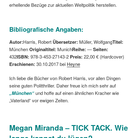
erhellende Bezüge zur aktuellen Weltpolitik herstellen.
Bibliografische Angaben:
Autor:
Harris, Robert
Übersetzer:
Müller, Wolfgang
Titel:
München
Originaltitel:
Munich
Reihe:
—
Seiten:
432
ISBN:
978-3-453-27143-2
Preis:
22,00 € (Hardcover)
Erschienen:
30.10.2017 bei
Heyne
Ich liebe die Bücher von Robert Harris, vor allen Dingen
seine guten Politthriller. Daher freue ich mich sehr auf
„München“
und hoffe auf einen ähnlichen Kracher wie
„Vaterland“ vor ewigen Zeiten.
Megan Miranda – TICK TACK. Wie
lange kannst du lügen?