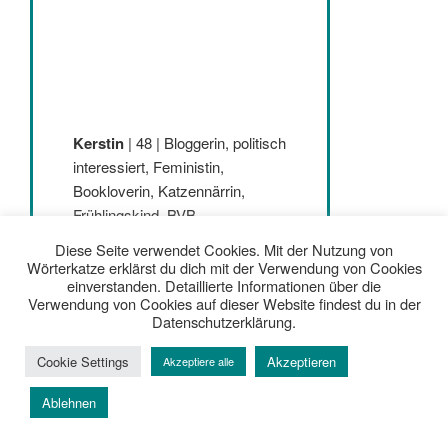
Kerstin
| 48 | Bloggerin, politisch
interessiert, Feministin,
Bookloverin, Katzennärrin,
Frühlingskind, BVB,
#EchteLiebe, Kölner EC,
Diese Seite verwendet Cookies. Mit der Nutzung von
Nordsee verliebt, Teenerd,
Wörterkatze erklärst du dich mit der Verwendung von Cookies
einverstanden. Detaillierte Informationen über die
Chocoholic
Verwendung von Cookies auf dieser Website findest du in der
Datenschutzerklärung.
Musikliebhaberin: Folk, Indie,
Rock, Country, Pop, Klassik
Cookie Settings
Akzeptieren
Akzeptiere alle
Ablehnen
Lieblingsgenres: Belletristik,
Krimi, Thriller, Sachbuch,