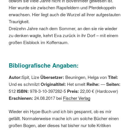
obwohl sie viele Jahre nicht in Bovenmeer gewesen ist.
Hier wurde sie zwischen Rapsfeldern und Pferdekoppeln
erwachsen. Hier liegt auch die Wurzel all ihrer aufgestauten
Traurigkeit.
Dreizehn Jahre nach dem Sommer, an den sie nie wieder
zu denken wagte, kehrt Eva zurück in ihr Dorf – mit einem
großen Eisblock im Kofferraum.
Bibliografische Angaben:
Autor:
Spit, Lize
Übersetzer:
Beuningen, Helga von
Titel:
Und es schmilzt
Originaltitel:
Het smelt
Reihe:
—
Seiten:
512
ISBN:
978-3-10-397282-5
Preis:
22,00 € (Hardcover)
Erschienen:
24.08.2017 bei
Fischer Verlag
Wieder ein Hype-Buch und ich bin gespannt, ob es mir
gefällt. Normalerweise mache ich um solche Bücher einen
großen Bogen, aber dieses hat bisher nur tolle Kritiken