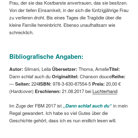
Frau, der sie das Kostbarste anvertrauen, das sie besitzen.
Von der tiefen Einsamkeit, in der sich die fünfzigjährige Frau
zu verlieren droht. Bis eines Tages die Tragödie über die
kleine Familie hereinbricht. Ebenso unaufhaltsam wie
schrecklich.
Bibliografische Angaben:
Autor:
Slimani, Leila
Übersetzer:
Thoma, Amelie
Titel:
Dann schlaf auch du
Originaltitel:
Chanson douce
Reihe:
—
Seiten:
224
ISBN:
978-3-630-87554-5
Preis:
20,00 €
(Hardcover)
Erschienen:
21.08.2017 bei
Luchterhand
Im Zuge der FBM 2017 ist
„Dann schlaf auch du“
in mein
Regal gewandert. Ich habe so viel Gutes über die
Geschichte gehört, dass ich es nun endlich lesen will.