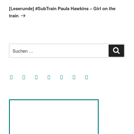
Beitrag
[Leserunde] #SubTrain Paula Hawkins – Girl on the
train
Suche
Suche
nach:
facebook
soundcloud
twitter
mastodon
instagram
threads
goodreads