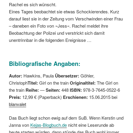
Rachel es sich wünscht.
Eines Tages beobachtet sie etwas Schockierendes. Kurz
darauf liest sie in der Zeitung vom Verschwinden einer Frau
– daneben ein Foto von »Jess«. Rachel meldet ihre
Beobachtung der Polizei und verstrickt sich damit
unentrinnbar in die folgenden Ereignisse …
Bibliografische Angaben:
Autor:
Hawkins, Paula
Übersetzer:
Göhler,
Christoph
Titel:
Girl on the train
Originaltitel:
The Girl on
the train
Reihe:
—
Seiten:
448
ISBN:
978-3-7645-0522-6
Preis:
12,99 € (Paperback)
Erschienen:
15.06.2015 bei
blanvalet
Das Buch liegt schon ewig auf dem SuB. Wenn Kerstin und
Janna von
Kejas-Blogbuch.de
nicht eine Leserunde ab
heute starten würden, dann stünde das Buch wohl immer