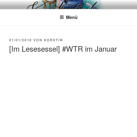
Zum
WÖRTERKATZE
Von Büchern erzählen
Inhalt
Menü
springen
VERÖFFENTLICHT
01/01/2018
VON
KERSTIN
AM
[Im Lesesessel] #WTR im Januar