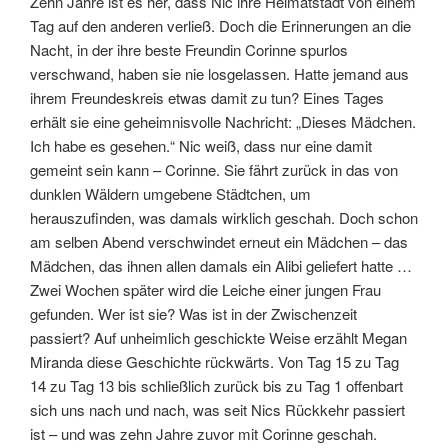
Zehn Jahre ist es her, dass Nic ihre Heimatstadt von einem
Tag auf den anderen verließ. Doch die Erinnerungen an die
Nacht, in der ihre beste Freundin Corinne spurlos
verschwand, haben sie nie losgelassen. Hatte jemand aus
ihrem Freundeskreis etwas damit zu tun? Eines Tages
erhält sie eine geheimnisvolle Nachricht: „Dieses Mädchen.
Ich habe es gesehen.“ Nic weiß, dass nur eine damit
gemeint sein kann – Corinne. Sie fährt zurück in das von
dunklen Wäldern umgebene Städtchen, um
herauszufinden, was damals wirklich geschah. Doch schon
am selben Abend verschwindet erneut ein Mädchen – das
Mädchen, das ihnen allen damals ein Alibi geliefert hatte …
Zwei Wochen später wird die Leiche einer jungen Frau
gefunden. Wer ist sie? Was ist in der Zwischenzeit
passiert? Auf unheimlich geschickte Weise erzählt Megan
Miranda diese Geschichte rückwärts. Von Tag 15 zu Tag
14 zu Tag 13 bis schließlich zurück bis zu Tag 1 offenbart
sich uns nach und nach, was seit Nics Rückkehr passiert
ist – und was zehn Jahre zuvor mit Corinne geschah.