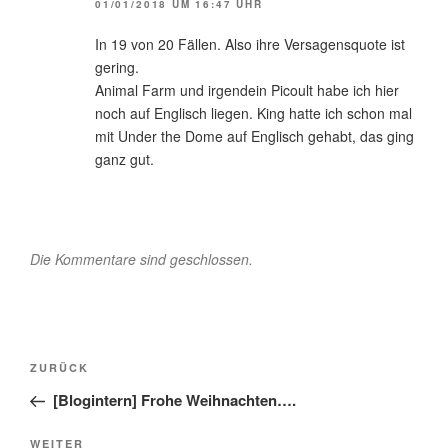
01/01/2018 UM 16:47 UHR
In 19 von 20 Fällen. Also ihre Versagensquote ist
gering.
Animal Farm und irgendein Picoult habe ich hier
noch auf Englisch liegen. King hatte ich schon mal
mit Under the Dome auf Englisch gehabt, das ging
ganz gut.
Die Kommentare sind geschlossen.
Beitragsnavigation
Vorheriger
ZURÜCK
Beitrag
[Blogintern] Frohe Weihnachten….
Nächster
WEITER