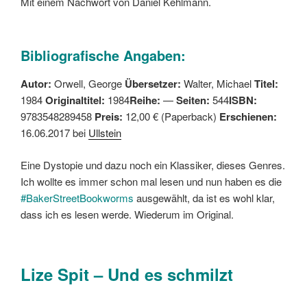
Mit einem Nachwort von Daniel Kehlmann.
Bibliografische Angaben:
Autor:
Orwell, George
Übersetzer:
Walter, Michael
Titel:
1984
Originaltitel:
1984
Reihe:
—
Seiten:
544
ISBN:
9783548289458
Preis:
12,00 € (Paperback)
Erschienen:
16.06.2017 bei
Ullstein
Eine Dystopie und dazu noch ein Klassiker, dieses Genres.
Ich wollte es immer schon mal lesen und nun haben es die
#BakerStreetBookworms
ausgewählt, da ist es wohl klar,
dass ich es lesen werde. Wiederum im Original.
Lize Spit – Und es schmilzt