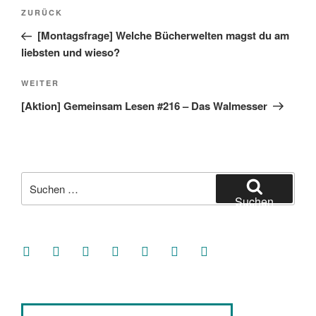
Beitragsnavigation
Vorheriger
ZURÜCK
Beitrag
[Montagsfrage] Welche Bücherwelten magst du am
liebsten und wieso?
Nächster
WEITER
Beitrag
[Aktion] Gemeinsam Lesen #216 – Das Walmesser
Suche
nach:
Suchen
facebook
soundcloud
twitter
mastodon
instagram
threads
goodreads