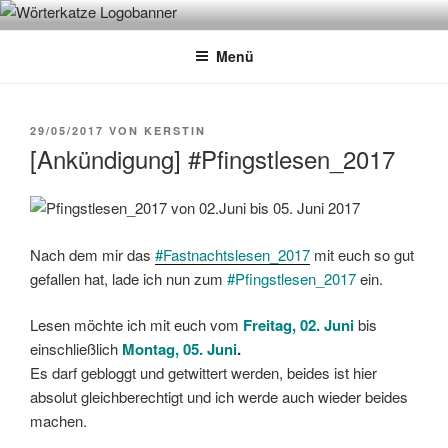
Zum
WÖRTERKATZE
Von Büchern erzählen
Inhalt
Menü
springen
VERÖFFENTLICHT
29/05/2017
VON
KERSTIN
AM
[Ankündigung] #Pfingstlesen_2017
Nach dem mir das
#Fastnachtslesen_2017
mit euch so gut
gefallen hat, lade ich nun zum
#Pfingstlesen_2017
ein.
Lesen möchte ich mit euch vom
Freitag, 02. Juni
bis
einschließlich
Montag, 05. Juni
.
Es darf gebloggt und getwittert werden, beides ist hier
absolut gleichberechtigt und ich werde auch wieder beides
machen.