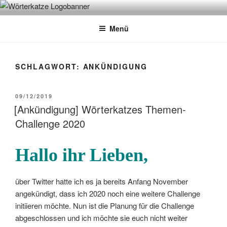
Zum
WÖRTERKATZE
Von Büchern erzählen
Inhalt
Menü
springen
SCHLAGWORT:
ANKÜNDIGUNG
VERÖFFENTLICHT
09/12/2019
AM
[Ankündigung] Wörterkatzes Themen-
Challenge 2020
Hallo ihr Lieben,
über Twitter hatte ich es ja bereits Anfang November
angekündigt, dass ich 2020 noch eine weitere Challenge
initiieren möchte. Nun ist die Planung für die Challenge
abgeschlossen und ich möchte sie euch nicht weiter