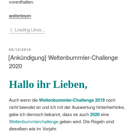
vorenthalten.
„[Ankündigung]
weiterlesen
Wörterkatzes
Loading Likes...
Themen-
Challenge
2020“
VERÖFFENTLICHT
05/12/2019
AM
[Ankündigung] Weltenbummler-Challenge
2020
Hallo ihr Lieben,
Auch wenn die
Weltenbummler-Challenge 2019
noch
nicht beendet ist und ich mit der Auswertung hinterherhinke,
gebe ich dennoch bekannt, dass es auch
2020
eine
Weltenbummlerchallenge
geben wird. Die Regeln sind
dieselben wie im Vorjahr.