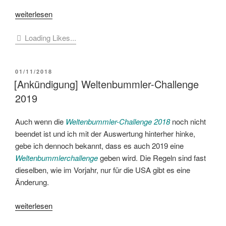
„[Ankündigung]
weiterlesen
Weltenbummler-
Loading Likes...
Challenge
2020“
VERÖFFENTLICHT
01/11/2018
AM
[Ankündigung] Weltenbummler-Challenge
2019
Auch wenn die
Weltenbummler-Challenge 2018
noch nicht
beendet ist und ich mit der Auswertung hinterher hinke,
gebe ich dennoch bekannt, dass es auch 2019 eine
Weltenbummlerchallenge
geben wird. Die Regeln sind fast
dieselben, wie im Vorjahr, nur für die USA gibt es eine
Änderung.
„[Ankündigung]
weiterlesen
Weltenbummler-