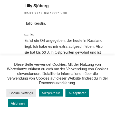
Lilly Sjöberg
02/01/2018 UM 17:17 UHR
Hallo Kerstin,
danke!
Es ist ein Ort angegeben, der heute in Russland
liegt. Ich habe es mir extra aufgeschrieben. Also
sie hat bis 53 J. in Ostpreußen gewohnt und ist
nach dem Krieg dann nach Westdeutschland. Sie
ist über 90 geworden. Genau weiß ich es nicht. Ich
Diese Seite verwendet Cookies. Mit der Nutzung von
Wörterkatze erklärst du dich mit der Verwendung von Cookies
würde dann Russland markieren, ja?
einverstanden. Detaillierte Informationen über die
Verwendung von Cookies auf dieser Website findest du in der
Liebe Grüße
Datenschutzerklärung.
Lilly
Cookie Settings
Akzeptieren
Akzeptiere alle
Ablehnen
woerterkatze