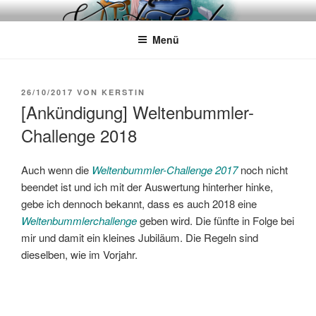
Zum
WÖRTERKATZE
Von Büchern erzählen
Inhalt
Menü
springen
VERÖFFENTLICHT
26/10/2017
VON
KERSTIN
AM
[Ankündigung] Weltenbummler-
Challenge 2018
Auch wenn die
Weltenbummler-Challenge 2017
noch nicht
beendet ist und ich mit der Auswertung hinterher hinke,
gebe ich dennoch bekannt, dass es auch 2018 eine
Weltenbummlerchallenge
geben wird. Die fünfte in Folge bei
mir und damit ein kleines Jubiläum. Die Regeln sind
dieselben, wie im Vorjahr.