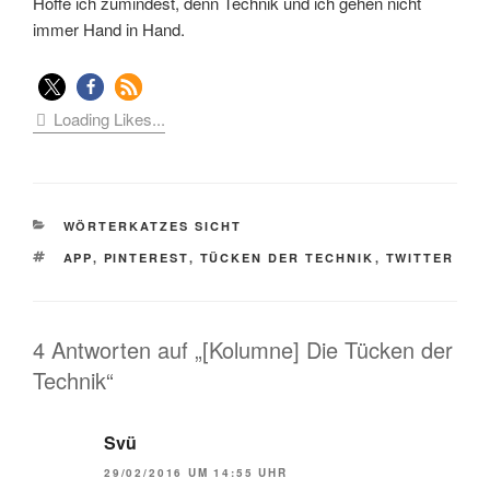
Hoffe ich zumindest, denn Technik und ich gehen nicht
immer Hand in Hand.
Loading Likes...
KATEGORIEN
WÖRTERKATZES SICHT
SCHLAGWÖRTER
APP
,
PINTEREST
,
TÜCKEN DER TECHNIK
,
TWITTER
4 Antworten auf „[Kolumne] Die Tücken der
Technik“
Svü
29/02/2016 UM 14:55 UHR