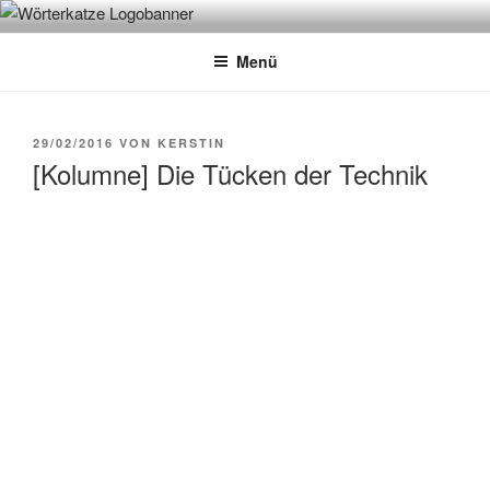
Zum
WÖRTERKATZE
Von Büchern erzählen
Inhalt
Menü
springen
VERÖFFENTLICHT
29/02/2016
VON
KERSTIN
AM
[Kolumne] Die Tücken der Technik