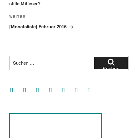
stille Mitleser?
Nächster
WEITER
Beitrag
[Monatsliste] Februar 2016
Suche
nach:
Suchen
facebook
soundcloud
twitter
mastodon
instagram
threads
goodreads