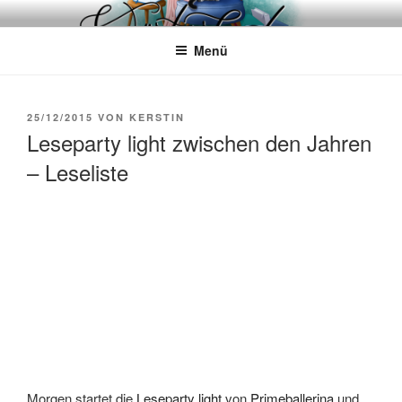
Zum
WÖRTERKATZE
Von Büchern erzählen
Inhalt
Menü
springen
VERÖFFENTLICHT
25/12/2015
VON
KERSTIN
AM
Leseparty light zwischen den Jahren
– Leseliste
Morgen startet die
Leseparty light
von
Primeballerina
und