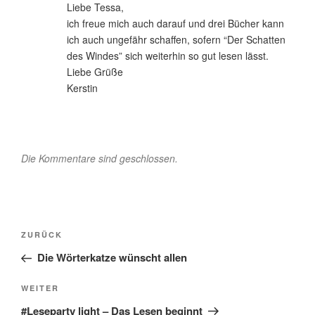
Liebe Tessa,
ich freue mich auch darauf und drei Bücher kann
ich auch ungefähr schaffen, sofern “Der Schatten
des Windes” sich weiterhin so gut lesen lässt.
Liebe Grüße
Kerstin
Die Kommentare sind geschlossen.
Beitragsnavigation
Vorheriger
ZURÜCK
Beitrag
Die Wörterkatze wünscht allen
Nächster
WEITER
Beitrag
#Leseparty light – Das Lesen beginnt