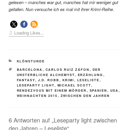
gelesen – manches war gut, manches hat mir weniger gut
gefallen. Nun versuche ich es mal mit ihrer Krimi-Reihe.
Loading Likes...
KATEGORIEN
KLÖNSTUNDE
SCHLAGWÖRTER
BARCELONA
,
CARLOS RUIZ ZÁFON
,
DER
UNSTERBLICHE ALCHEMYST
,
ERZÄHLUNG
,
FANTASY
,
J.D. ROBB
,
KRIMI
,
LESELISTE
,
LESEPARTY LIGHT
,
MICHAEL SCOTT
,
RENDEZVOUS MIT EINEM MÖRDER
,
SPANIEN
,
USA
,
WEIHNACHTEN 2015
,
ZWISCHEN DEN JAHREN
6 Antworten auf „Leseparty light zwischen
den Jahren – Leseliste“