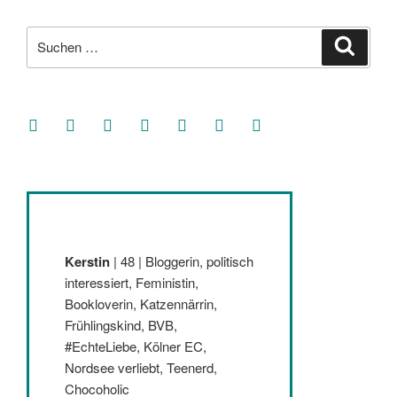
Suche
Suche
nach:
facebook
soundcloud
twitter
mastodon
instagram
threads
goodreads
Kerstin
| 48 | Bloggerin, politisch
interessiert, Feministin,
Bookloverin, Katzennärrin,
Frühlingskind, BVB,
#EchteLiebe, Kölner EC,
Nordsee verliebt, Teenerd,
Chocoholic