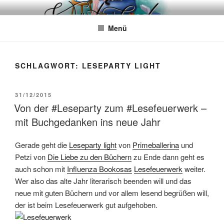
Zum
WÖRTERKATZE
Von Büchern erzählen
Inhalt
Menü
springen
SCHLAGWORT:
LESEPARTY LIGHT
VERÖFFENTLICHT
31/12/2015
AM
Von der #Leseparty zum #Lesefeuerwerk –
mit Buchgedanken ins neue Jahr
Gerade geht die
Leseparty light
von
Primeballerina
und
Petzi von
Die Liebe zu den Büchern
zu Ende dann geht es
auch schon mit
Influenza Bookosas
Lesefeuerwerk
weiter.
Wer also das alte Jahr literarisch beenden will und das
neue mit guten Büchern und vor allem lesend begrüßen will,
der ist beim Lesefeuerwerk gut aufgehoben.