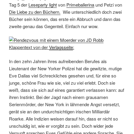
Tag 5 der
Leseparty light
von
Primeballerina
und Petzi von
Die Liebe zu den Büchern.
Wie unterschiedlich doch zwei
Bücher sein können, das erste ein Abbruch und dann das
zweite genau das Gegenteil. Einfach nur wow.
Klappentext von der
Verlagsseite
:
In den zehn Jahren ihres aufreibenden Berufes als
Lieutenant der New Yorker Polizei hat die gewitzte, mutige
Eve Dallas viel Schreckliches gesehen und, für eine so
junge, schöne Frau wie sie, viel zu viel erlebt. Doch sie
weiß, dass sie sich auf eines garantiert verlassen kann: auf
ihren Instinkt. Bei der Jagd nach einem grausamen
Serienmörder, der New York in lähmende Angst versetzt,
gerät sie an den undurchsichtigen irischen Milliardär
Roarke. Alle Indizien weisen darauf hin, dass er nicht so
unschuldig ist, wie er vorgibt zu sein. Doch wider jede
Vernunft sprechen Eves Gefühle eine andere Sprache. Sie