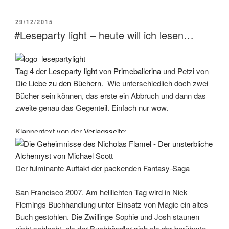
VERÖFFENTLICHT
29/12/2015
AM
#Leseparty light – heute will ich lesen…
Tag 4 der
Leseparty light
von
Primeballerina
und Petzi von
Die Liebe zu den Büchern.
Wie unterschiedlich doch zwei
Bücher sein können, das erste ein Abbruch und dann das
zweite genau das Gegenteil. Einfach nur wow.
Klappentext von der
Verlagsseite
:
Der fulminante Auftakt der packenden Fantasy-Saga
San Francisco 2007. Am helllichten Tag wird in Nick
Flemings Buchhandlung unter Einsatz von Magie ein altes
Buch gestohlen. Die Zwillinge Sophie und Josh staunen
nicht schlecht, als der Buchhändler sich als der berühmte