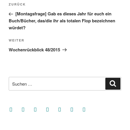
Beitragsnavigation
Vorheriger
ZURÜCK
Beitrag
[Montagsfrage] Gab es dieses Jahr für euch ein
Buch/Bücher, das/die ihr als totalen Flop bezeichnen
würdet?
Nächster
WEITER
Beitrag
Wochenrückblick 48/2015
Suche
Suche
nach:
facebook
soundcloud
twitter
mastodon
instagram
threads
goodreads