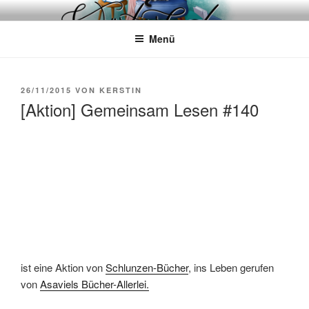
Zum
WÖRTERKATZE
Von Büchern erzählen
Inhalt
Menü
springen
VERÖFFENTLICHT
26/11/2015
VON
KERSTIN
AM
[Aktion] Gemeinsam Lesen #140
ist eine Aktion von
Schlunzen-Bücher
, ins Leben gerufen
von
Asaviels Bücher-Allerlei.