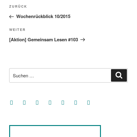
Beitragsnavigation
Vorheriger
ZURÜCK
Beitrag
Wochenrückblick 10/2015
Nächster
WEITER
Beitrag
[Aktion] Gemeinsam Lesen #103
Suche
Suche
nach:
facebook
soundcloud
twitter
mastodon
instagram
threads
goodreads