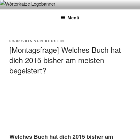
Zum
WÖRTERKATZE
Von Büchern erzählen
Inhalt
Menü
springen
VERÖFFENTLICHT
09/03/2015
VON
KERSTIN
AM
[Montagsfrage] Welches Buch hat
dich 2015 bisher am meisten
begeistert?
Welches Buch hat dich 2015 bisher am