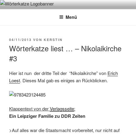
Zum
WÖRTERKATZE
Von Büchern erzählen
Inhalt
Menü
springen
VERÖFFENTLICHT
04/11/2013
VON
KERSTIN
AM
Wörterkatze liest … – Nikolaikirche
#3
Hier ist nun der dritte Teil der “Nikolaikirche” von
Erich
Loest
. Dieses Mal gab es einiges an Rückblicken.
Klappentext von der
Verlagsseite
:
Ein Leipziger Familie zu DDR Zeiten
>Auf alles war die Staatsmacht vorbereitet, nur nicht auf