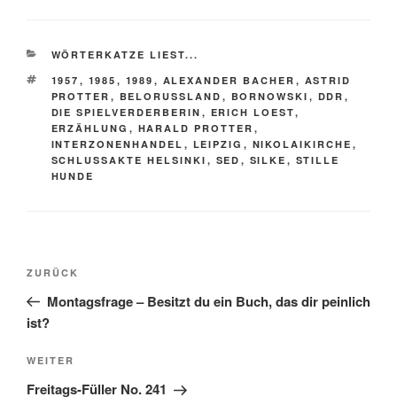
KATEGORIEN
WÖRTERKATZE LIEST...
SCHLAGWÖRTER
1957
,
1985
,
1989
,
ALEXANDER BACHER
,
ASTRID
PROTTER
,
BELORUSSLAND
,
BORNOWSKI
,
DDR
,
DIE SPIELVERDERBERIN
,
ERICH LOEST
,
ERZÄHLUNG
,
HARALD PROTTER
,
INTERZONENHANDEL
,
LEIPZIG
,
NIKOLAIKIRCHE
,
SCHLUSSAKTE HELSINKI
,
SED
,
SILKE
,
STILLE
HUNDE
Beitragsnavigation
Vorheriger
ZURÜCK
Beitrag
Montagsfrage – Besitzt du ein Buch, das dir peinlich
ist?
Nächster
WEITER
Beitrag
Freitags-Füller No. 241