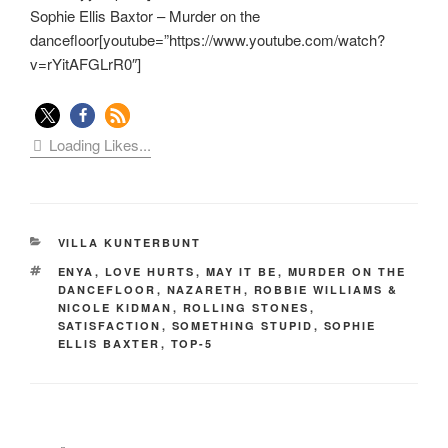
Sophie Ellis Baxtor – Murder on the
dancefloor[youtube=”https://www.youtube.com/watch?
v=rYitAFGLrR0″]
Loading Likes...
KATEGORIEN
VILLA KUNTERBUNT
SCHLAGWÖRTER
ENYA
,
LOVE HURTS
,
MAY IT BE
,
MURDER ON THE
DANCEFLOOR
,
NAZARETH
,
ROBBIE WILLIAMS &
NICOLE KIDMAN
,
ROLLING STONES
,
SATISFACTION
,
SOMETHING STUPID
,
SOPHIE
ELLIS BAXTER
,
TOP-5
Beitragsnavigation