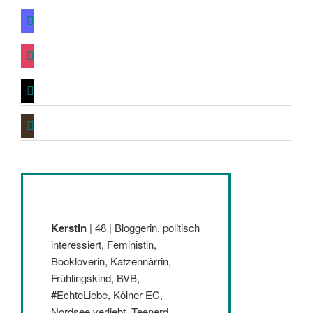
mastodon
instagram
threads
goodreads
Kerstin
| 48 | Bloggerin, politisch
interessiert, Feministin,
Bookloverin, Katzennärrin,
Frühlingskind, BVB,
#EchteLiebe, Kölner EC,
Nordsee verliebt, Teenerd,