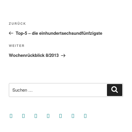
Beitragsnavigation
Vorheriger
ZURÜCK
Beitrag
Top-5 – die einhundertsechsundfünfzigste
Nächster
WEITER
Beitrag
Wochenrückblick 8/2013
Suche
Suche
nach:
facebook
soundcloud
twitter
mastodon
instagram
threads
goodreads