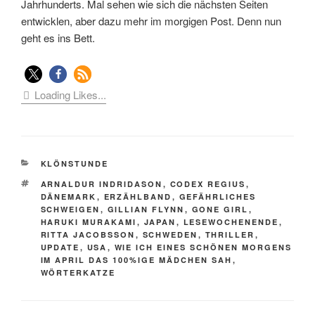
Jahrhunderts. Mal sehen wie sich die nächsten Seiten
entwicklen, aber dazu mehr im morgigen Post. Denn nun
geht es ins Bett.
Loading Likes...
KATEGORIEN
KLÖNSTUNDE
SCHLAGWÖRTER
ARNALDUR INDRIDASON
,
CODEX REGIUS
,
DÄNEMARK
,
ERZÄHLBAND
,
GEFÄHRLICHES
SCHWEIGEN
,
GILLIAN FLYNN
,
GONE GIRL
,
HARUKI MURAKAMI
,
JAPAN
,
LESEWOCHENENDE
,
RITTA JACOBSSON
,
SCHWEDEN
,
THRILLER
,
UPDATE
,
USA
,
WIE ICH EINES SCHÖNEN MORGENS
IM APRIL DAS 100%IGE MÄDCHEN SAH
,
WÖRTERKATZE