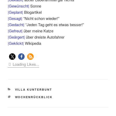
|Gewünscht|
Sonne
|Geplant|
Blogartikel
|Gesagt|
“Nicht schon wieder!”
|Gedacht|
“Jeden Tag geht es etwas besser!”
|Gefreut|
über meine Katze
|Geärgert|
über dreiste Autofahrer
|Geklickt|
Wikipedia
Loading Likes...
KATEGORIEN
VILLA KUNTERBUNT
SCHLAGWÖRTER
WOCHENRÜCKBLICK