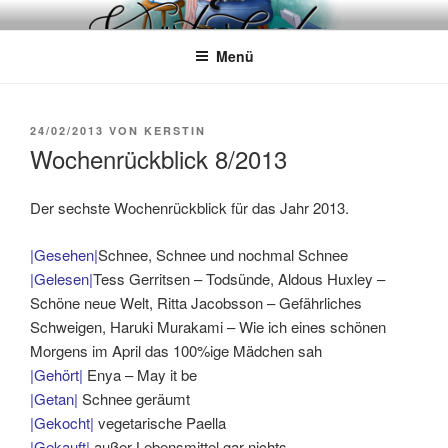
Zum
WÖRTERKATZE
Von Büchern erzählen
Inhalt
Menü
springen
VERÖFFENTLICHT
24/02/2013
VON
KERSTIN
AM
Wochenrückblick 8/2013
Der sechste Wochenrückblick für das Jahr 2013.
|Gesehen|
Schnee, Schnee und nochmal Schnee
|Gelesen|
Tess Gerritsen – Todsünde, Aldous Huxley –
Schöne neue Welt, Ritta Jacobsson – Gefährliches
Schweigen, Haruki Murakami – Wie ich eines schönen
Morgens im April das 100%ige Mädchen sah
|Gehört|
Enya – May it be
|Getan|
Schnee geräumt
|Gekocht|
vegetarische Paella
|Gekauft|
außer Lebensmittel gar nichts