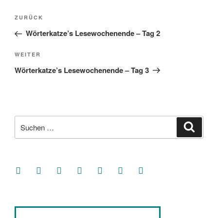
Beitragsnavigation
Vorheriger
ZURÜCK
Beitrag
Wörterkatze’s Lesewochenende – Tag 2
Nächster
WEITER
Beitrag
Wörterkatze’s Lesewochenende – Tag 3
Suche
Suche
nach:
facebook
soundcloud
twitter
mastodon
instagram
threads
goodreads