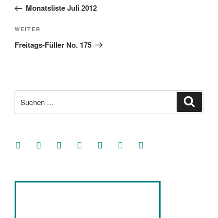
Beitrag
Monatsliste Juli 2012
Nächster
WEITER
Beitrag
Freitags-Füller No. 175
Suche
Suche
nach:
facebook
soundcloud
twitter
mastodon
instagram
threads
goodreads