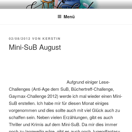
Zum
WÖRTERKATZE
Von Büchern erzählen
Inhalt
Menü
springen
VERÖFFENTLICHT
02/08/2012
VON
KERSTIN
AM
Mini-SuB August
Aufgrund einiger Lese-
Challenges (Anti-Age dem SuB, Büchertreff-Challenge,
Gaymax-Challenge 2012) werde ich mal wieder einen Mini-
SuB erstellen. Ich habe mir für diesen Monat einiges
vorgenommen und dies sollte auch mit viel Glück auch zu
schaffen sein. Neben vielen Erzählungen, gibt es auch
Thriller und Krimis auf dem Mini-SuB. Da mir dies immer
noch zu langweilig wäre, gibt es auch noch Jugendfantasy