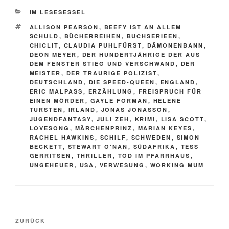
KATEGORIEN
IM LESESESSEL
SCHLAGWÖRTER
ALLISON PEARSON
,
BEEFY IST AN ALLEM
SCHULD
,
BÜCHERREIHEN
,
BUCHSERIEEN
,
CHICLIT
,
CLAUDIA PUHLFÜRST
,
DÄMONENBANN
,
DEON MEYER
,
DER HUNDERTJÄHRIGE DER AUS
DEM FENSTER STIEG UND VERSCHWAND
,
DER
MEISTER
,
DER TRAURIGE POLIZIST
,
DEUTSCHLAND
,
DIE SPEED-QUEEN
,
ENGLAND
,
ERIC MALPASS
,
ERZÄHLUNG
,
FREISPRUCH FÜR
EINEN MÖRDER
,
GAYLE FORMAN
,
HELENE
TURSTEN
,
IRLAND
,
JONAS JONASSON
,
JUGENDFANTASY
,
JULI ZEH
,
KRIMI
,
LISA SCOTT
,
LOVESONG
,
MÄRCHENPRINZ
,
MARIAN KEYES
,
RACHEL HAWKINS
,
SCHILF
,
SCHWEDEN
,
SIMON
BECKETT
,
STEWART O'NAN
,
SÜDAFRIKA
,
TESS
GERRITSEN
,
THRILLER
,
TOD IM PFARRHAUS
,
UNGEHEUER
,
USA
,
VERWESUNG
,
WORKING MUM
Beitragsnavigation
Vorheriger
ZURÜCK