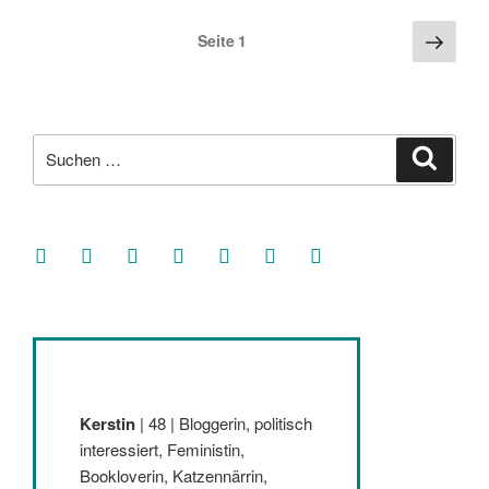
Seitennummerierung
Näch
Seite
1
Seite
der
Beiträge
Suche
Suche
nach:
facebook
soundcloud
twitter
mastodon
instagram
threads
goodreads
Kerstin
| 48 | Bloggerin, politisch
interessiert, Feministin,
Bookloverin, Katzennärrin,