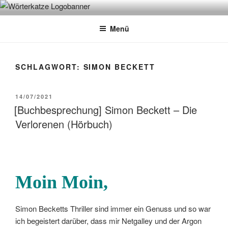
Zum
WÖRTERKATZE
Von Büchern erzählen
Inhalt
Menü
springen
SCHLAGWORT:
SIMON BECKETT
VERÖFFENTLICHT
14/07/2021
AM
[Buchbesprechung] Simon Beckett – Die
Verlorenen (Hörbuch)
Moin Moin,
Simon Becketts Thriller sind immer ein Genuss und so war
ich begeistert darüber, dass mir Netgalley und der Argon