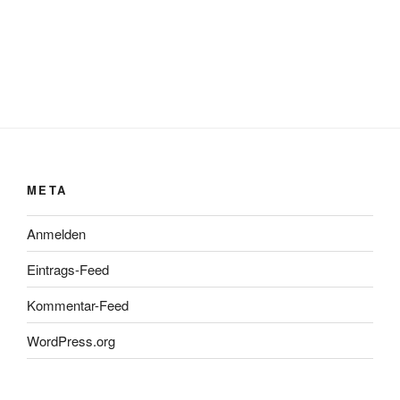
SEITEN
Impressum
Haftungsausschluss
Datenschutzerklärung
Rezensionpolitik
Bewertungsschema
Media-Kit
Datenschutzerklärung
Mit Stolz präsentiert von WordPress