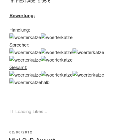
Im Flexi-Abo: 9,95 €
Bewertung:
Handlung:
Sprecher:
Gesamt:
Loading Likes...
VERÖFFENTLICHT
02/08/2012
AM