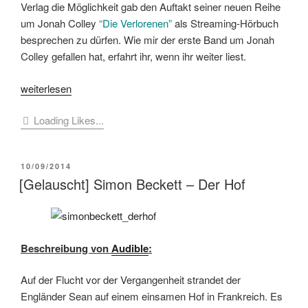
Verlag die Möglichkeit gab den Auftakt seiner neuen Reihe
um Jonah Colley
“Die Verlorenen”
als Streaming-Hörbuch
besprechen zu dürfen. Wie mir der erste Band um Jonah
Colley gefallen hat, erfahrt ihr, wenn ihr weiter liest.
„[Buchbesprechung]
weiterlesen
Simon
Loading Likes...
Beckett
–
Die
VERÖFFENTLICHT
10/09/2014
Verlorenen
AM
[Gelauscht] Simon Beckett – Der Hof
(Hörbuch)“
Beschreibung von
Audible
:
Auf der Flucht vor der Vergangenheit strandet der
Engländer Sean auf einem einsamen Hof in Frankreich. Es