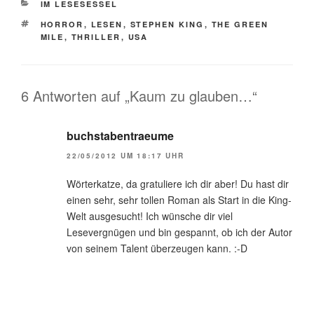
KATEGORIEN
IM LESESESSEL
SCHLAGWÖRTER
HORROR
,
LESEN
,
STEPHEN KING
,
THE GREEN
MILE
,
THRILLER
,
USA
6 Antworten auf „Kaum zu glauben…“
buchstabentraeume
22/05/2012 UM 18:17 UHR
Wörterkatze, da gratuliere ich dir aber! Du hast dir
einen sehr, sehr tollen Roman als Start in die King-
Welt ausgesucht! Ich wünsche dir viel
Lesevergnügen und bin gespannt, ob ich der Autor
von seinem Talent überzeugen kann. :-D