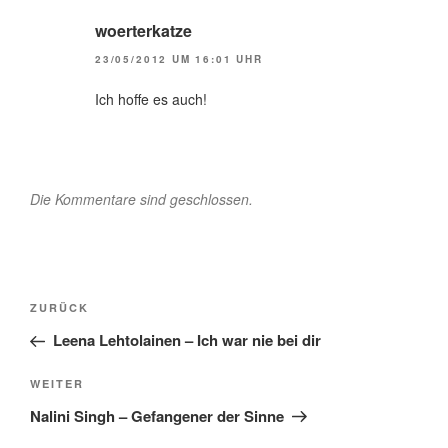
woerterkatze
23/05/2012 UM 16:01 UHR
Ich hoffe es auch!
Die Kommentare sind geschlossen.
Beitragsnavigation
Vorheriger
ZURÜCK
Beitrag
Leena Lehtolainen – Ich war nie bei dir
Nächster
WEITER
Beitrag
Nalini Singh – Gefangener der Sinne