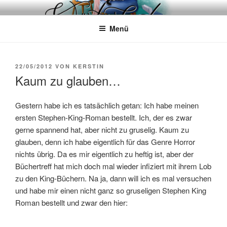
Zum
WÖRTERKATZE
Von Büchern erzählen
Inhalt
Menü
springen
VERÖFFENTLICHT
22/05/2012
VON
KERSTIN
AM
Kaum zu glauben…
Gestern habe ich es tatsächlich getan: Ich habe meinen
ersten Stephen-King-Roman bestellt. Ich, der es zwar
gerne spannend hat, aber nicht zu gruselig. Kaum zu
glauben, denn ich habe eigentlich für das Genre Horror
nichts übrig. Da es mir eigentlich zu heftig ist, aber der
Büchertreff hat mich doch mal wieder infiziert mit ihrem Lob
zu den King-Büchern. Na ja, dann will ich es mal versuchen
und habe mir einen nicht ganz so gruseligen Stephen King
Roman bestellt und zwar den hier: