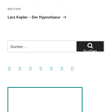
Nächster
WEITER
Beitrag
Lars Kepler – Der Hypnotiseur
Suche
nach:
Suchen
facebook
soundcloud
twitter
mastodon
instagram
threads
goodreads