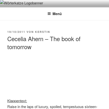
Zum
WÖRTERKATZE
Von Büchern erzählen
Inhalt
Menü
springen
VERÖFFENTLICHT
19/10/2011
VON
KERSTIN
AM
Cecelia Ahern – The book of
tomorrow
Klappentext:
Raise in the laps of luxury, spoiled, tempestuous sixteen-