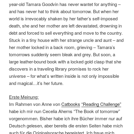
year-old Tamara Goodvin has never wantet for anything –
and has never hat to think about tomorrow. But when her
world is irrevocably shaken by her father’s self-imposed
death, she and her mother are left devastated, drowning in
debt and forced to sell everything and move to the country.
Stuck in a tiny house with her strange uncle and aunt – and
her mother locked in a back room, grieving – Tamara’s
tomorrows suddenly seem bleak and grey. But soon, a
large leather-bound book with a locked gold clasp that she
discovers in a traveling library promises to rock her
universe – for what’s written inside is not only impossible
and magical…it’s her future.
Erste Meinung:
Im Rahmen von Anne von
Catbooks
“Reading Challenge”
habe ich mir nun Cecelia Aherns “The Book of tomorrow”
vorgenommen. Bisher habe ich ihre Bücher immer nur auf
Deutsch gelesen, aber bereits die ersten Seiten habe mich
auch für die Originalsprache begeistert. Ich freue mich