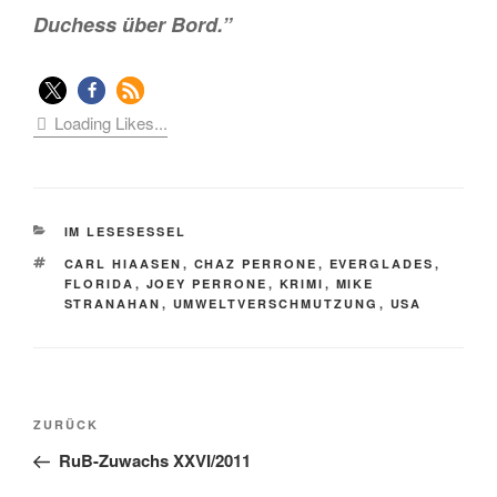
Duchess über Bord.”
Loading Likes...
KATEGORIEN
IM LESESESSEL
SCHLAGWÖRTER
CARL HIAASEN
,
CHAZ PERRONE
,
EVERGLADES
,
FLORIDA
,
JOEY PERRONE
,
KRIMI
,
MIKE
STRANAHAN
,
UMWELTVERSCHMUTZUNG
,
USA
Beitragsnavigation
Vorheriger
ZURÜCK
Beitrag
RuB-Zuwachs XXVI/2011