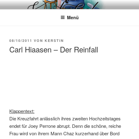
Zum
WÖRTERKATZE
Von Büchern erzählen
Inhalt
Menü
springen
VERÖFFENTLICHT
08/10/2011
VON
KERSTIN
AM
Carl Hiaasen – Der Reinfall
Klappentext:
Die Kreuzfahrt anlässlich ihres zweiten Hochzeitstages
endet für Joey Perrone abrupt. Denn die schöne, reiche
Frau wird von ihrem Mann Chaz kurzerhand über Bord