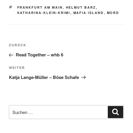
SCHLAGWÖRTER
FRANKFURT AM MAIN
,
HELMUT BARZ
,
KATHARINA-KLEIN-KRIMI
,
MAFIA ISLAND
,
MORD
Beitragsnavigation
Vorheriger
ZURÜCK
Beitrag
Read Together – whb 6
Nächster
WEITER
Beitrag
Katja Lange-Müller – Böse Schafe
Suche
Suche
nach: