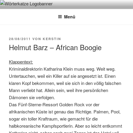
Zum
WÖRTERKATZE
Von Büchern erzählen
Inhalt
Menü
springen
VERÖFFENTLICHT
28/08/2011
VON
KERSTIN
AM
Helmut Barz – African Boogie
Klappentext:
Kriminaldirektorin Katharina Klein muss weg. Weit weg.
Untertauchen, weil ein Killer auf sie angesetzt ist. Einen
klaren Kopf bekommen, weil sie sich in den völlig falschen
Mann verliebt hat. Allein sein, weil ihre persönlichen
Dämonen sie verfolgen.
Das Fünf-Sterne-Ressort Golden Rock vor der
afrikanischen Küste ist genau das Richtige. Palmen, Pool,
sogar ein toller Kraftraum, wie gemacht für die
halbkoreanische Kampfsportlerin. Aber so leicht entkommt
Katharina nicht, schon nach zwei Tagen ist das Hotel voll.