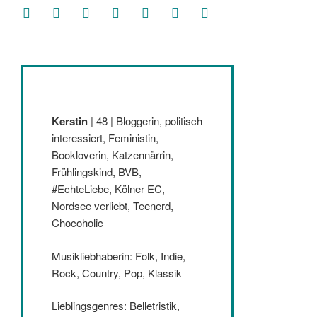
facebook
soundcloud
twitter
mastodon
instagram
threads
goodreads
Kerstin
| 48 | Bloggerin, politisch
interessiert, Feministin,
Bookloverin, Katzennärrin,
Frühlingskind, BVB,
#EchteLiebe, Kölner EC,
Nordsee verliebt, Teenerd,
Chocoholic
Musikliebhaberin: Folk, Indie,
Rock, Country, Pop, Klassik
Lieblingsgenres: Belletristik,