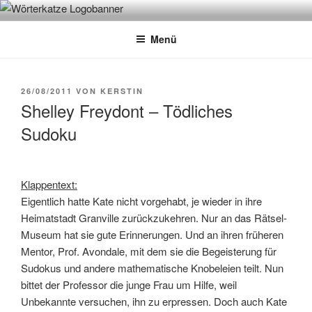
Zum
WÖRTERKATZE
Von Büchern erzählen
Inhalt
Menü
springen
VERÖFFENTLICHT
26/08/2011
VON
KERSTIN
AM
Shelley Freydont – Tödliches
Sudoku
Klappentext:
Eigentlich hatte Kate nicht vorgehabt, je wieder in ihre
Heimatstadt Granville zurückzukehren. Nur an das Rätsel-
Museum hat sie gute Erinnerungen. Und an ihren früheren
Mentor, Prof. Avondale, mit dem sie die Begeisterung für
Sudokus und andere mathematische Knobeleien teilt. Nun
bittet der Professor die junge Frau um Hilfe, weil
Unbekannte versuchen, ihn zu erpressen. Doch auch Kate