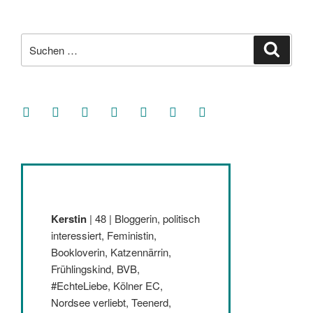
Suche
Suche
nach:
facebook
soundcloud
twitter
mastodon
instagram
threads
goodreads
Kerstin
| 48 | Bloggerin, politisch
interessiert, Feministin,
Bookloverin, Katzennärrin,
Frühlingskind, BVB,
#EchteLiebe, Kölner EC,
Nordsee verliebt, Teenerd,