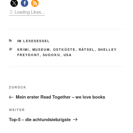
Loading Likes...
KATEGORIEN
IM LESESESSEL
SCHLAGWÖRTER
KRIMI
,
MUSEUM
,
OSTKÜSTE
,
RÄTSEL
,
SHELLEY
FREYDONT
,
SUDOKU
,
USA
Beitragsnavigation
Vorheriger
ZURÜCK
Beitrag
Mein erster Read Together – we love books
Nächster
WEITER
Beitrag
Top-5 – die achtundsiebzigste