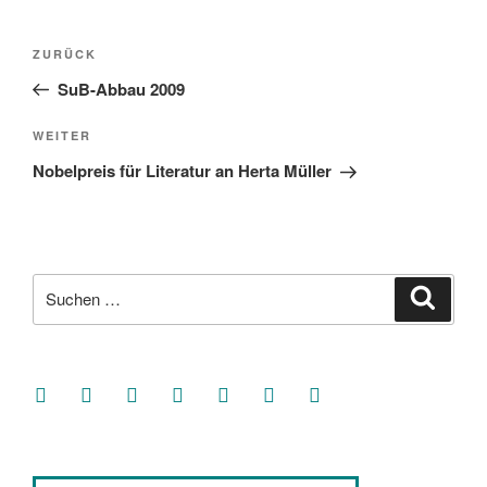
Beitragsnavigation
Vorheriger
ZURÜCK
Beitrag
SuB-Abbau 2009
Nächster
WEITER
Beitrag
Nobelpreis für Literatur an Herta Müller
Suche
Suche
nach:
facebook
soundcloud
twitter
mastodon
instagram
threads
goodreads