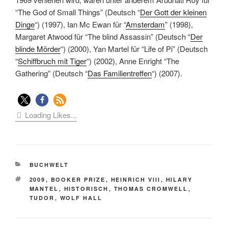
“The God of Small Things” (Deutsch “
Der Gott der kleinen
Dinge
“) (1997), Ian Mc Ewan für “
Amsterdam
” (1998),
Margaret Atwood für “The blind Assassin” (Deutsch “
Der
blinde Mörder
“) (2000), Yan Martel für “Life of Pi” (Deutsch
“
Schiffbruch mit Tiger
“) (2002), Anne Enright “The
Gathering” (Deutsch “
Das Familientreffen
“) (2007).
Loading Likes...
KATEGORIEN
BUCHWELT
SCHLAGWÖRTER
2009
,
BOOKER PRIZE
,
HEINRICH VIII
,
HILARY
MANTEL
,
HISTORISCH
,
THOMAS CROMWELL
,
TUDOR
,
WOLF HALL