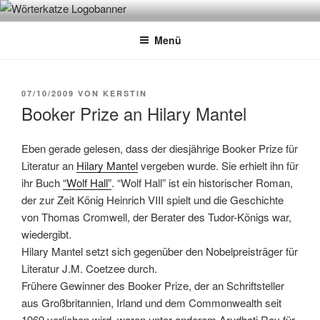
Zum
WÖRTERKATZE
Von Büchern erzählen
Inhalt
Menü
springen
VERÖFFENTLICHT
07/10/2009
VON
KERSTIN
AM
Booker Prize an Hilary Mantel
Eben gerade gelesen, dass der diesjährige Booker Prize für
Literatur an
Hilary Mantel
vergeben wurde. Sie erhielt ihn für
ihr Buch
“Wolf Hall”
. “Wolf Hall” ist ein historischer Roman,
der zur Zeit König Heinrich VIII spielt und die Geschichte
von Thomas Cromwell, der Berater des Tudor-Königs war,
wiedergibt.
Hilary Mantel setzt sich gegenüber den Nobelpreisträger für
Literatur J.M. Coetzee durch.
Frühere Gewinner des Booker Prize, der an Schriftsteller
aus Großbritannien, Irland und dem Commonwealth seit
1969 verliehen wird, waren unter anderem Arudhati Roy für