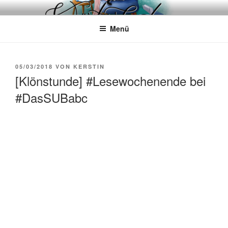
Zum
WÖRTERKATZE
Von Büchern erzählen
Inhalt
Menü
springen
VERÖFFENTLICHT
05/03/2018
VON
KERSTIN
AM
[Klönstunde] #Lesewochenende bei
#DasSUBabc