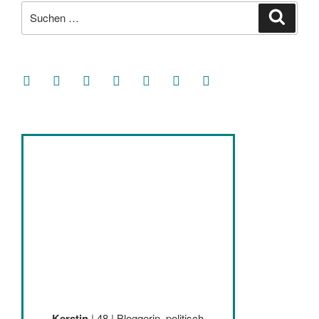
Suche
Suche
nach:
facebook
soundcloud
twitter
mastodon
instagram
threads
goodreads
Kerstin
| 48 | Bloggerin, politisch