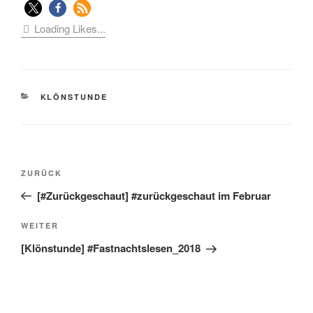
Loading Likes...
KATEGORIEN
KLÖNSTUNDE
Beitragsnavigation
Vorheriger
ZURÜCK
Beitrag
[#Zurückgeschaut] #zurückgeschaut im Februar
Nächster
WEITER
Beitrag
[Klönstunde] #Fastnachtslesen_2018