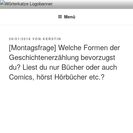
Zum
WÖRTERKATZE
Von Büchern erzählen
Inhalt
Menü
springen
VERÖFFENTLICHT
29/01/2018
VON
KERSTIN
AM
[Montagsfrage] Welche Formen der
Geschichtenerzählung bevorzugst
du? Liest du nur Bücher oder auch
Comics, hörst Hörbücher etc.?