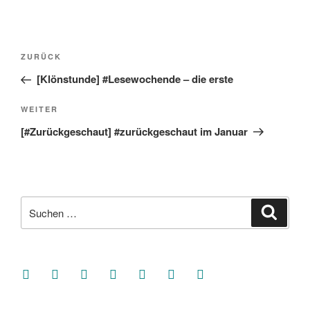
Beitragsnavigation
Vorheriger
ZURÜCK
Beitrag
[Klönstunde] #Lesewochende – die erste
Nächster
WEITER
Beitrag
[#Zurückgeschaut] #zurückgeschaut im Januar
Suche
Suche
nach:
facebook
soundcloud
twitter
mastodon
instagram
threads
goodreads