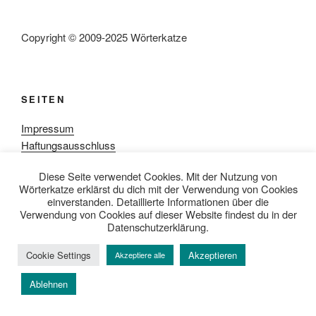
Copyright © 2009-2025 Wörterkatze
SEITEN
Impressum
Haftungsausschluss
Datenschutzerklärung
Diese Seite verwendet Cookies. Mit der Nutzung von
Rezensionpolitik
Wörterkatze erklärst du dich mit der Verwendung von Cookies
Bewertungsschema
einverstanden. Detaillierte Informationen über die
Media-Kit
Verwendung von Cookies auf dieser Website findest du in der
Datenschutzerklärung.
Cookie Settings
Akzeptieren
Akzeptiere alle
Datenschutzerklärung
Mit Stolz präsentiert von WordPress
Ablehnen