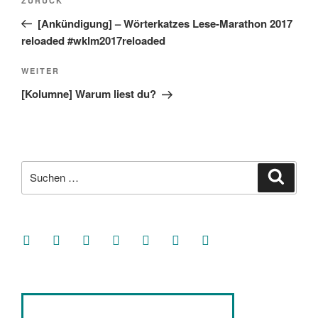
Vorheriger
ZURÜCK
Beitrag
[Ankündigung] – Wörterkatzes Lese-Marathon 2017
reloaded #wklm2017reloaded
Nächster
WEITER
Beitrag
[Kolumne] Warum liest du?
Suche
Suche
nach:
facebook
soundcloud
twitter
mastodon
instagram
threads
goodreads