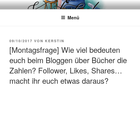
Zum
WÖRTERKATZE
Von Büchern erzählen
Inhalt
Menü
springen
VERÖFFENTLICHT
09/10/2017
VON
KERSTIN
AM
[Montagsfrage] Wie viel bedeuten
euch beim Bloggen über Bücher die
Zahlen? Follower, Likes, Shares…
macht ihr euch etwas daraus?