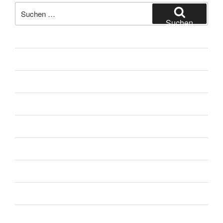
Suche
nach:
Suchen
facebook
soundcloud
twitter
mastodon
instagram
threads
goodreads