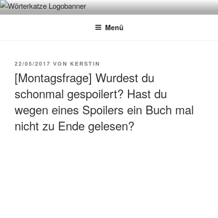
Zum
WÖRTERKATZE
Von Büchern erzählen
Inhalt
Menü
springen
VERÖFFENTLICHT
22/05/2017
VON
KERSTIN
AM
[Montagsfrage] Wurdest du
schonmal gespoilert? Hast du
wegen eines Spoilers ein Buch mal
nicht zu Ende gelesen?