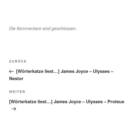
Die Kommentare sind geschlossen.
Beitragsnavigation
Vorheriger
ZURÜCK
Beitrag
[Wörterkatze liest…] James Joyce – Ulysses –
Nestor
Nächster
WEITER
Beitrag
[Wörterkatze liest…] James Joyce – Ulysses – Proteus