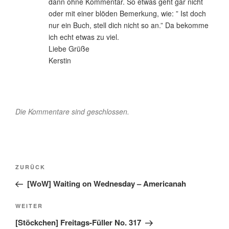
dann ohne Kommentar. So etwas geht gar nicht
oder mit einer blöden Bemerkung, wie: ” Ist doch
nur ein Buch, stell dich nicht so an.” Da bekomme
ich echt etwas zu viel.
Liebe Grüße
Kerstin
Die Kommentare sind geschlossen.
Beitragsnavigation
Vorheriger
ZURÜCK
Beitrag
[WoW] Waiting on Wednesday – Americanah
Nächster
WEITER
Beitrag
[Stöckchen] Freitags-Füller No. 317