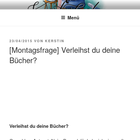
Zum
WÖRTERKATZE
Von Büchern erzählen
Inhalt
Menü
springen
VERÖFFENTLICHT
23/04/2015
VON
KERSTIN
AM
[Montagsfrage] Verleihst du deine
Bücher?
Verleihst du deine Bücher?