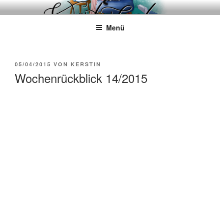
Zum
WÖRTERKATZE
Von Büchern erzählen
Inhalt
Menü
springen
VERÖFFENTLICHT
05/04/2015
VON
KERSTIN
AM
Wochenrückblick 14/2015