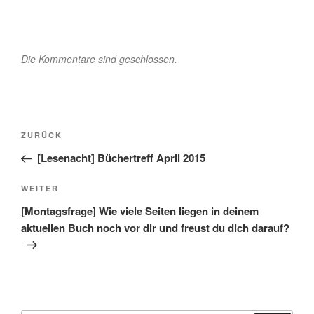
Die Kommentare sind geschlossen.
Beitragsnavigation
Vorheriger
ZURÜCK
Beitrag
[Lesenacht] Büchertreff April 2015
Nächster
WEITER
Beitrag
[Montagsfrage] Wie viele Seiten liegen in deinem
aktuellen Buch noch vor dir und freust du dich darauf?