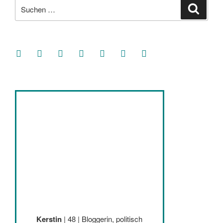
Suche
Suche
nach:
facebook
soundcloud
twitter
mastodon
instagram
threads
goodreads
Kerstin
| 48 | Bloggerin, politisch