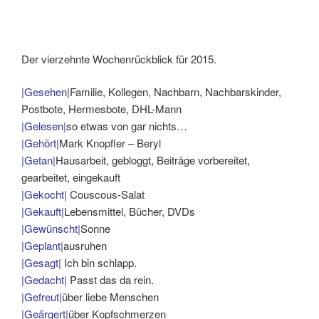
Der vierzehnte Wochenrückblick für 2015.
|Gesehen|
Familie, Kollegen, Nachbarn, Nachbarskinder,
Postbote, Hermesbote, DHL-Mann
|Gelesen|
so etwas von gar nichts…
|Gehört|
Mark Knopfler – Beryl
|Getan|
Hausarbeit, gebloggt, Beiträge vorbereitet,
gearbeitet, eingekauft
|Gekocht|
Couscous-Salat
|Gekauft|
Lebensmittel, Bücher, DVDs
|Gewünscht|
Sonne
|Geplant|
ausruhen
|Gesagt|
Ich bin schlapp.
|Gedacht|
Passt das da rein.
|Gefreut|
über liebe Menschen
|Geärgert|
über Kopfschmerzen