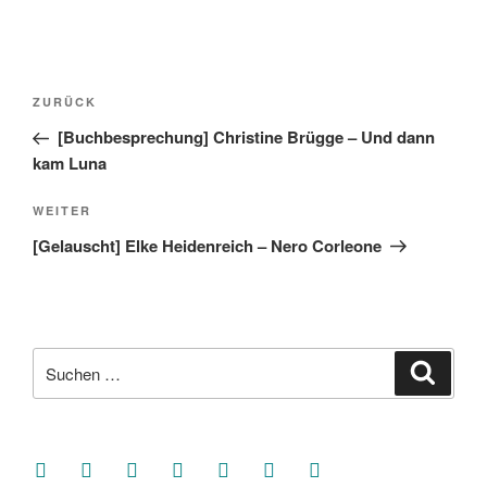
Beitragsnavigation
Vorheriger
ZURÜCK
Beitrag
[Buchbesprechung] Christine Brügge – Und dann
kam Luna
Nächster
WEITER
Beitrag
[Gelauscht] Elke Heidenreich – Nero Corleone
Suche
Suche
nach:
facebook
soundcloud
twitter
mastodon
instagram
threads
goodreads