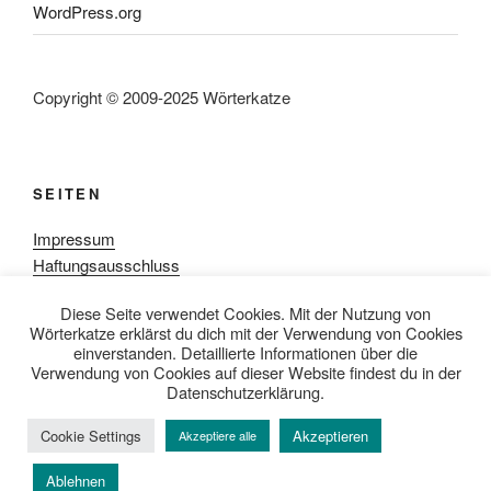
WordPress.org
Copyright © 2009-2025 Wörterkatze
SEITEN
Impressum
Haftungsausschluss
Datenschutzerklärung
Diese Seite verwendet Cookies. Mit der Nutzung von
Rezensionpolitik
Wörterkatze erklärst du dich mit der Verwendung von Cookies
Bewertungsschema
einverstanden. Detaillierte Informationen über die
Media-Kit
Verwendung von Cookies auf dieser Website findest du in der
Datenschutzerklärung.
Cookie Settings
Akzeptieren
Akzeptiere alle
Datenschutzerklärung
Mit Stolz präsentiert von WordPress
Ablehnen