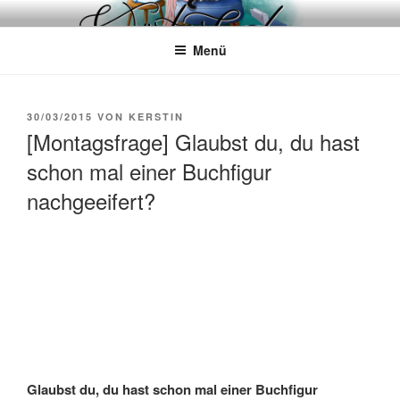
Zum
WÖRTERKATZE
Von Büchern erzählen
Inhalt
Menü
springen
VERÖFFENTLICHT
30/03/2015
VON
KERSTIN
AM
[Montagsfrage] Glaubst du, du hast
schon mal einer Buchfigur
nachgeeifert?
Glaubst du, du hast schon mal einer Buchfigur