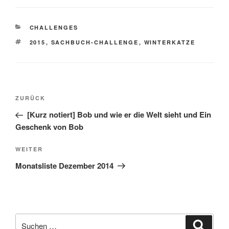
KATEGORIEN
CHALLENGES
SCHLAGWÖRTER
2015
,
SACHBUCH-CHALLENGE
,
WINTERKATZE
Beitragsnavigation
Vorheriger
ZURÜCK
Beitrag
[Kurz notiert] Bob und wie er die Welt sieht und Ein
Geschenk von Bob
Nächster
WEITER
Beitrag
Monatsliste Dezember 2014
Suche
Suche