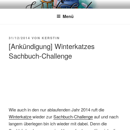
Zum
WÖRTERKATZE
Von Büchern erzählen
Inhalt
Menü
springen
VERÖFFENTLICHT
31/12/2014
VON
KERSTIN
AM
[Ankündigung] Winterkatzes
Sachbuch-Challenge
Wie auch in den nur ablaufenden Jahr 2014 ruft die
Winterkatze
wieder zur
Sachbuch-Challenge
auf und nach
langem überlegen bin ich wieder mit dabei. Denn die