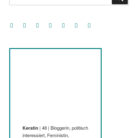
nach:
facebook
soundcloud
twitter
mastodon
instagram
threads
goodreads
Kerstin
| 48 | Bloggerin, politisch
interessiert, Feministin,