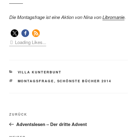
———
Die Montagsfrage ist eine Aktion von Nina von
Libromanie
.
Loading Likes...
KATEGORIEN
VILLA KUNTERBUNT
SCHLAGWÖRTER
MONTAGSFRAGE
,
SCHÖNSTE BÜCHER 2014
Beitragsnavigation
Vorheriger
ZURÜCK
Beitrag
Adventslesen – Der dritte Advent