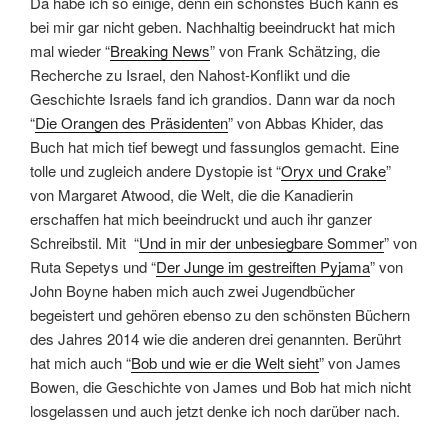
Da habe ich so einige, denn ein schönstes Buch kann es
bei mir gar nicht geben. Nachhaltig beeindruckt hat mich
mal wieder “
Breaking News
” von Frank Schätzing, die
Recherche zu Israel, den Nahost-Konflikt und die
Geschichte Israels fand ich grandios. Dann war da noch
“
Die Orangen des Präsidenten
” von Abbas Khider, das
Buch hat mich tief bewegt und fassunglos gemacht. Eine
tolle und zugleich andere Dystopie ist “
Oryx und Crake
”
von Margaret Atwood, die Welt, die die Kanadierin
erschaffen hat mich beeindruckt und auch ihr ganzer
Schreibstil. Mit “
Und in mir der unbesiegbare Sommer
” von
Ruta Sepetys und “
Der Junge im gestreiften Pyjama
” von
John Boyne haben mich auch zwei Jugendbücher
begeistert und gehören ebenso zu den schönsten Büchern
des Jahres 2014 wie die anderen drei genannten. Berührt
hat mich auch “
Bob und wie er die Welt sieht
” von James
Bowen, die Geschichte von James und Bob hat mich nicht
losgelassen und auch jetzt denke ich noch darüber nach.