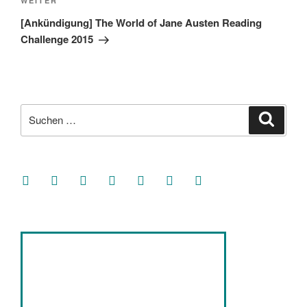
Nächster
WEITER
Beitrag
[Ankündigung] The World of Jane Austen Reading
Challenge 2015
Suche
Suche
nach:
facebook
soundcloud
twitter
mastodon
instagram
threads
goodreads