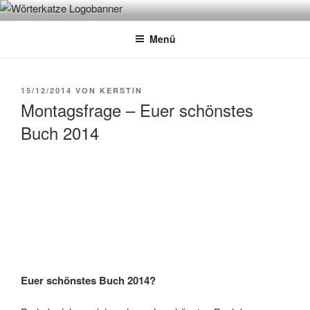
Zum
WÖRTERKATZE
Von Büchern erzählen
Inhalt
Menü
springen
VERÖFFENTLICHT
15/12/2014
VON
KERSTIN
AM
Montagsfrage – Euer schönstes
Buch 2014
Euer schönstes Buch 2014?