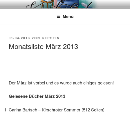
Zum
WÖRTERKATZE
Von Büchern erzählen
Inhalt
Menü
springen
VERÖFFENTLICHT
01/04/2013
VON
KERSTIN
AM
Monatsliste März 2013
Der März ist vorbei und es wurde auch einiges gelesen!
Gelesene Bücher März 2013
Carina Bartsch – Kirschroter Sommer (512 Seiten)